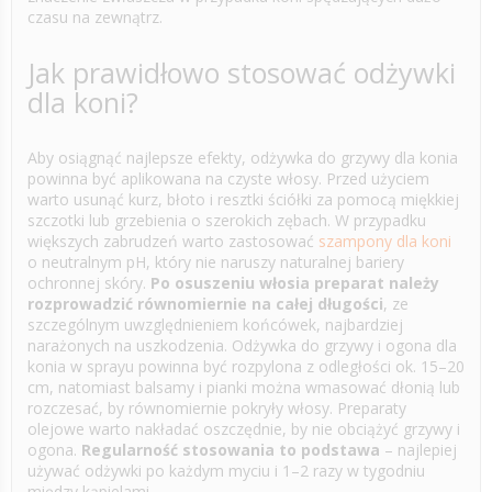
czasu na zewnątrz.
Jak prawidłowo stosować odżywki
dla koni?
Aby osiągnąć najlepsze efekty, odżywka do grzywy dla konia
powinna być aplikowana na czyste włosy. Przed użyciem
warto usunąć kurz, błoto i resztki ściółki za pomocą miękkiej
szczotki lub grzebienia o szerokich zębach. W przypadku
większych zabrudzeń warto zastosować
szampony dla koni
o neutralnym pH, który nie naruszy naturalnej bariery
ochronnej skóry.
Po osuszeniu włosia preparat należy
rozprowadzić równomiernie na całej długości
, ze
szczególnym uwzględnieniem końcówek, najbardziej
narażonych na uszkodzenia. Odżywka do grzywy i ogona dla
konia w sprayu powinna być rozpylona z odległości ok. 15–20
cm, natomiast balsamy i pianki można wmasować dłonią lub
rozczesać, by równomiernie pokryły włosy. Preparaty
olejowe warto nakładać oszczędnie, by nie obciążyć grzywy i
ogona.
Regularność stosowania to podstawa
– najlepiej
używać odżywki po każdym myciu i 1–2 razy w tygodniu
między kąpielami.