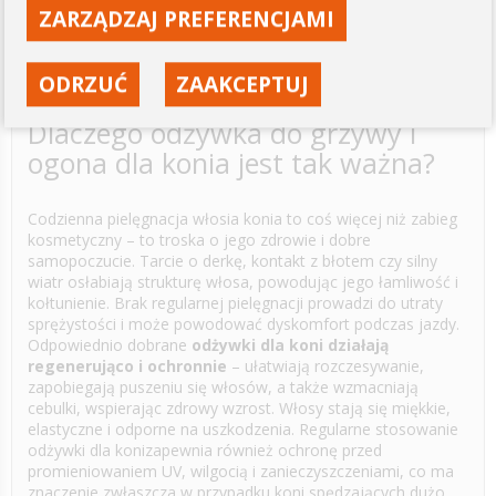
ZOBACZ
ZARZĄDZAJ PREFERENCJAMI
ODRZUĆ
ZAAKCEPTUJ
Dlaczego odżywka do grzywy i
ogona dla konia jest tak ważna?
Codzienna pielęgnacja włosia konia to coś więcej niż zabieg
kosmetyczny – to troska o jego zdrowie i dobre
samopoczucie. Tarcie o derkę, kontakt z błotem czy silny
wiatr osłabiają strukturę włosa, powodując jego łamliwość i
kołtunienie. Brak regularnej pielęgnacji prowadzi do utraty
sprężystości i może powodować dyskomfort podczas jazdy.
Odpowiednio dobrane
odżywki dla koni działają
regenerująco i ochronnie
– ułatwiają rozczesywanie,
zapobiegają puszeniu się włosów, a także wzmacniają
cebulki, wspierając zdrowy wzrost. Włosy stają się miękkie,
elastyczne i odporne na uszkodzenia. Regularne stosowanie
odżywki dla konizapewnia również ochronę przed
promieniowaniem UV, wilgocią i zanieczyszczeniami, co ma
znaczenie zwłaszcza w przypadku koni spędzających dużo