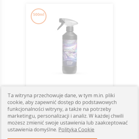
500ml
Wonder Aid SHINING
Ta witryna przechowuje dane, w tym m.in. pliki
WATER - Odżywka do
cookie, aby zapewnić dostęp do podstawowych
pielęgnacji okrywy
funkcjonalności witryny, a także na potrzeby
włosowej 500ml JUMP IT
75,00 zł
marketingu, personalizacji i analiz. W każdej chwili
możesz zmienić swoje ustawienia lub zaakceptować
ustawienia domyślne.
Polityka Cookie
Dostępność: ostatnie sztuki