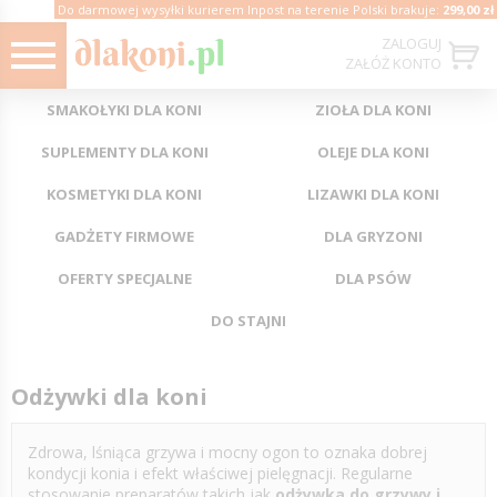
Do darmowej wysyłki kurierem Inpost na terenie Polski brakuje:
299,00 zł
ZALOGUJ
ZAŁÓŻ KONTO
SMAKOŁYKI DLA KONI
ZIOŁA DLA KONI
SUPLEMENTY DLA KONI
OLEJE DLA KONI
KOSMETYKI DLA KONI
LIZAWKI DLA KONI
GADŻETY FIRMOWE
DLA GRYZONI
OFERTY SPECJALNE
DLA PSÓW
DO STAJNI
Odżywki dla koni
Zdrowa, lśniąca grzywa i mocny ogon to oznaka dobrej
kondycji konia i efekt właściwej pielęgnacji. Regularne
stosowanie preparatów takich jak
odżywka do grzywy i