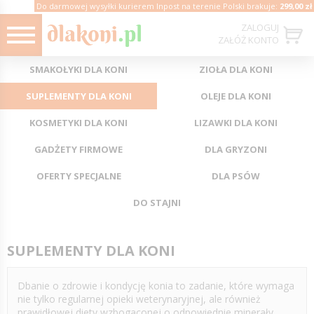
Do darmowej wysyłki kurierem Inpost na terenie Polski brakuje:
299,00 zł
ZALOGUJ
ZAŁÓŻ KONTO
SMAKOŁYKI DLA KONI
ZIOŁA DLA KONI
SUPLEMENTY DLA KONI
OLEJE DLA KONI
KOSMETYKI DLA KONI
LIZAWKI DLA KONI
GADŻETY FIRMOWE
DLA GRYZONI
OFERTY SPECJALNE
DLA PSÓW
DO STAJNI
SUPLEMENTY DLA KONI
Dbanie o zdrowie i kondycję konia to zadanie, które wymaga
nie tylko regularnej opieki weterynaryjnej, ale również
prawidłowej diety wzbogaconej o odpowiednie minerały.