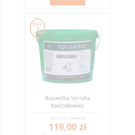
0,5-1-
2
kg
Boswellia Serrata
Kadzidłowiec
EQUIHERBS
Stara cena:
139,00 zł
119,00 zł