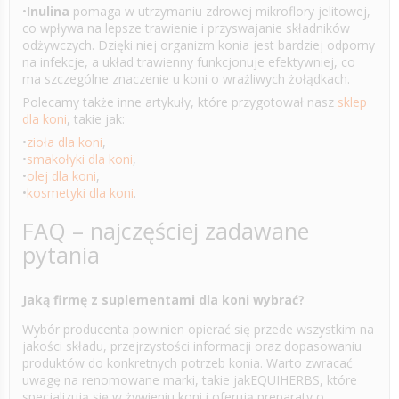
•
Inulina
pomaga w utrzymaniu zdrowej mikroflory jelitowej,
co wpływa na lepsze trawienie i przyswajanie składników
odżywczych. Dzięki niej organizm konia jest bardziej odporny
na infekcje, a układ trawienny funkcjonuje efektywniej, co
ma szczególne znaczenie u koni o wrażliwych żołądkach.
Polecamy także inne artykuły, które przygotował nasz
sklep
dla koni
, takie jak:
•
zioła dla koni
,
•
smakołyki dla koni
,
•
olej dla koni
,
•
kosmetyki dla koni
.
FAQ – najczęściej zadawane
pytania
Jaką firmę z suplementami dla koni wybrać?
Wybór producenta powinien opierać się przede wszystkim na
jakości składu, przejrzystości informacji oraz dopasowaniu
produktów do konkretnych potrzeb konia. Warto zwracać
uwagę na renomowane marki, takie jakEQUIHERBS, które
specjalizują się w żywieniu koni i oferują preparaty o