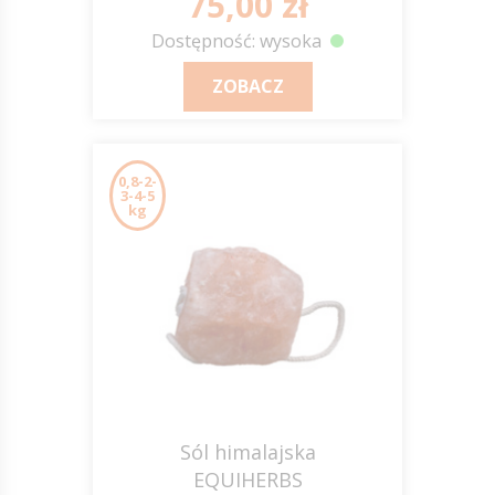
75,00 zł
Dostępność: wysoka
ZOBACZ
0,8-2-
3-4-5
kg
Sól himalajska
EQUIHERBS