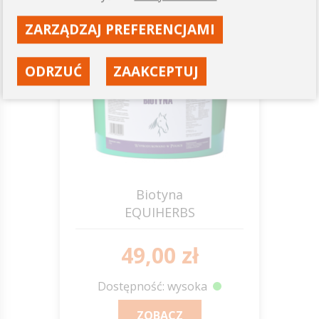
0,75-2
ZARZĄDZAJ PREFERENCJAMI
kg
ODRZUĆ
ZAAKCEPTUJ
Biotyna
EQUIHERBS
49,00 zł
Dostępność: wysoka
ZOBACZ