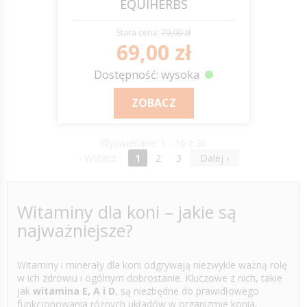
EQUIHERBS
Stara cena:
79,00 zł
69,00 zł
Dostępność: wysoka
ZOBACZ
Wyświetlane: 1 - 16 z 36
‹ Wstecz
1
2
3
Dalej ›
Witaminy dla koni – jakie są
najważniejsze?
Witaminy i minerały dla koni odgrywają niezwykle ważną rolę
w ich zdrowiu i ogólnym dobrostanie. Kluczowe z nich, takie
jak
witamina E, A i D
, są niezbędne do prawidłowego
funkcjonowania różnych układów w organizmie konia.