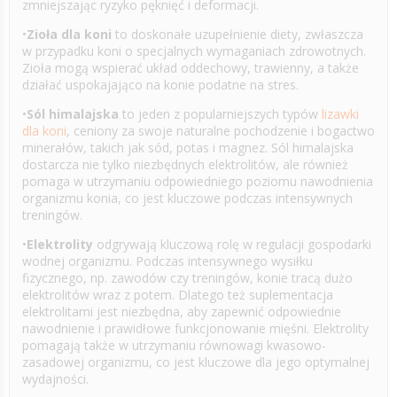
zmniejszając ryzyko pęknięć i deformacji.
•
Zioła dla koni
to doskonałe uzupełnienie diety, zwłaszcza
w przypadku koni o specjalnych wymaganiach zdrowotnych.
Zioła mogą wspierać układ oddechowy, trawienny, a także
działać uspokajająco na konie podatne na stres.
•
Sól himalajska
to jeden z popularniejszych typów
lizawki
dla koni
, ceniony za swoje naturalne pochodzenie i bogactwo
minerałów, takich jak sód, potas i magnez. Sól himalajska
dostarcza nie tylko niezbędnych elektrolitów, ale również
pomaga w utrzymaniu odpowiedniego poziomu nawodnienia
organizmu konia, co jest kluczowe podczas intensywnych
treningów.
•
Elektrolity
odgrywają kluczową rolę w regulacji gospodarki
wodnej organizmu. Podczas intensywnego wysiłku
fizycznego, np. zawodów czy treningów, konie tracą dużo
elektrolitów wraz z potem. Dlatego też suplementacja
elektrolitami jest niezbędna, aby zapewnić odpowiednie
nawodnienie i prawidłowe funkcjonowanie mięśni. Elektrolity
pomagają także w utrzymaniu równowagi kwasowo-
zasadowej organizmu, co jest kluczowe dla jego optymalnej
wydajności.