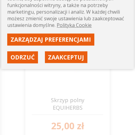
ZOBACZ
funkcjonalności witryny, a także na potrzeby
marketingu, personalizacji i analiz. W każdej chwili
możesz zmienić swoje ustawienia lub zaakceptować
ustawienia domyślne.
Polityka Cookie
0,5-1-
2
kg
ZARZĄDZAJ PREFERENCJAMI
ODRZUĆ
ZAAKCEPTUJ
Skrzyp polny
EQUIHERBS
25,00 zł