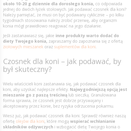
około 10-20 g dziennie dla dorosłego konia,
co odpowiada
jednej do dwóch łyżek stołowych. Jak podawać czosnek dla koni?
Należy pamiętać, że musi on być podawany cyklicznie – po kilku
tygodniach stosowania należy zrobić przerwę, aby organizm
konia mógł prawidłowo reagować na jego działanie.
Jeśli zastanawiasz się, jakie
inne produkty warto dodać do
diety Twojego konia,
zapraszamy do zapoznania się z ofertą
ziołowych mieszanek
oraz
suplementów dla koni
.
Czosnek dla koni – jak podawać, by
był skuteczny?
Wielu właścicieli koni zastanawia się, jak podawać czosnek dla
koni, aby uzyskać najlepsze efekty.
Najwygodniejszą opcją jest
mieszanie go z paszą treściwą
lub sieczką. Granulowana
forma sprawia, że czosnek jest dobrze przyswajany i
akceptowany przez konie, bez ryzyka odrzucenia pokarmu.
Wiesz już, jak podawać czosnek dla koni. Sprawdź również naszą
ofertę
olejów dla koni
, które mogą
wspierać wchłanianie
składników odżywczych
i wzbogacić dietę Twojego konia o