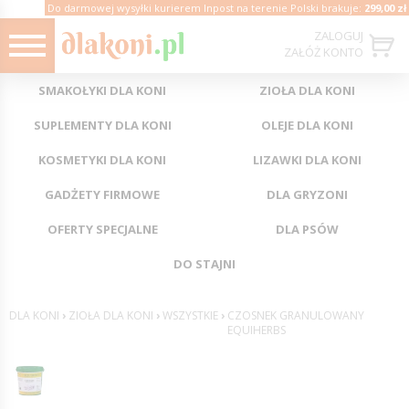
Do darmowej wysyłki kurierem Inpost na terenie Polski brakuje:
299,00 zł
ZALOGUJ
ZAŁÓŻ KONTO
SMAKOŁYKI DLA KONI
ZIOŁA DLA KONI
SUPLEMENTY DLA KONI
OLEJE DLA KONI
KOSMETYKI DLA KONI
LIZAWKI DLA KONI
GADŻETY FIRMOWE
DLA GRYZONI
OFERTY SPECJALNE
DLA PSÓW
DO STAJNI
DLA KONI
›
ZIOŁA DLA KONI
›
WSZYSTKIE
›
CZOSNEK GRANULOWANY
EQUIHERBS