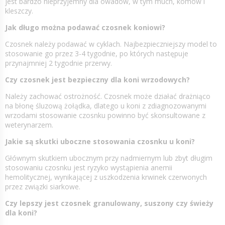
jest bardzo nieprzyjemny dla owadów, w tym much, komów i
kleszczy.
Jak długo można podawać czosnek koniowi?
Czosnek należy podawać w cyklach. Najbezpieczniejszy model to
stosowanie go przez 3-4 tygodnie, po których następuje
przynajmniej 2 tygodnie przerwy.
Czy czosnek jest bezpieczny dla koni wrzodowych?
Należy zachować ostrożność. Czosnek może działać drażniąco
na błonę śluzową żołądka, dlatego u koni z zdiagnozowanymi
wrzodami stosowanie czosnku powinno być skonsultowane z
weterynarzem.
Jakie są skutki uboczne stosowania czosnku u koni?
Głównym skutkiem ubocznym przy nadmiernym lub zbyt długim
stosowaniu czosnku jest ryzyko wystąpienia anemii
hemolitycznej, wynikającej z uszkodzenia krwinek czerwonych
przez związki siarkowe.
Czy lepszy jest czosnek granulowany, suszony czy świeży
dla koni?