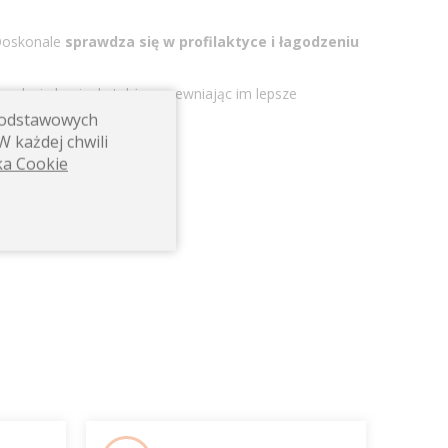
 Doskonale
sprawdza się w profilaktyce i łagodzeniu
ondycję koni, ale także zapewniając im lepsze
 podstawowych
W każdej chwili
ka Cookie