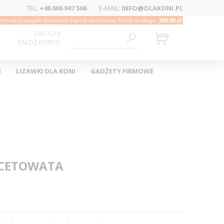
TEL.
+48 606 947 566
E-MAIL:
INFO@DLAKONI.PL
rmowej wysyłki kurierem Inpost na terenie Polski brakuje:
299,00 zł
ZALOGUJ
ZAŁÓŻ KONTO
I
LIZAWKI DLA KONI
GADŻETY FIRMOWE
CETOWATA