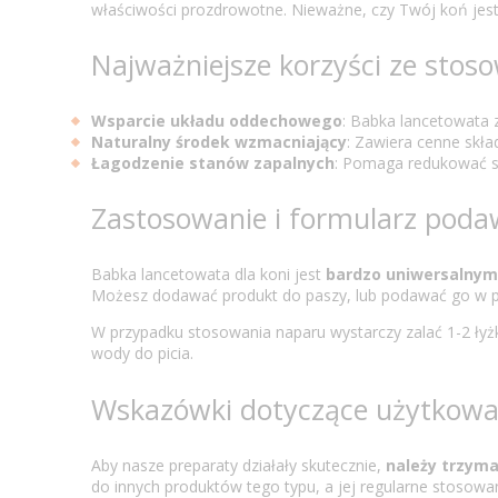
właściwości prozdrowotne. Nieważne, czy Twój koń jest
Najważniejsze korzyści ze stos
Wsparcie układu oddechowego
: Babka lancetowata 
Naturalny środek wzmacniający
: Zawiera cenne skła
Łagodzenie stanów zapalnych
: Pomaga redukować st
Zastosowanie i formularz poda
Babka lancetowata dla koni jest
bardzo uniwersalny
Możesz dodawać produkt do paszy, lub podawać go w p
W przypadku stosowania naparu wystarczy zalać 1-2 łyż
wody do picia.
Wskazówki dotyczące użytkowa
Aby nasze preparaty działały skutecznie,
należy trzym
do innych produktów tego typu, a jej regularne stosow