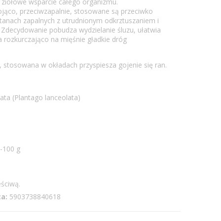
 ziołowe wsparcie całego organizmu.
 kojąco, przeciwzapalnie, stosowane są przeciwko
stanach zapalnych z utrudnionym odkrztuszaniem i
. Zdecydowanie pobudza wydzielanie śluzu, ułatwia
 rozkurczająco na mięśnie gładkie dróg
, stosowana w okładach przyspiesza gojenie się ran.
ta (Plantago lanceolata)
0-100 g
ściwą.
a:
5903738840618