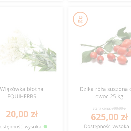
25
kg
Wiązówka błotna
Dzika róża suszona 
EQUIHERBS
owoc 25 kg
EQUIHERBS
Stara cena:
700,00 zł
20,00 zł
625,00 zł
Dostępność: wysoka
ostępność: wysoka