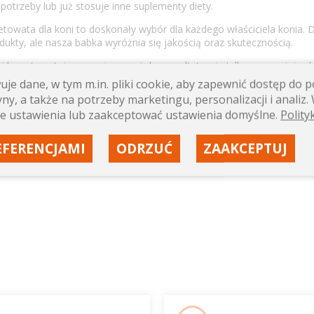
potrzeby lub już stosuje inne suplementy diety.
owata dla koni to doskonały wybór dla każdego właściciela konia.
dukty, ale nasza babka wyróżnia się jakością oraz skutecznością.
 lancetowatej przynosi zauważalne rezultaty, nie tylko poprawiając k
je dane, w tym m.in. pliki cookie, aby zapewnić dostęp do
ny, a także na potrzeby marketingu, personalizacji i analiz. 
ep dla koni
:
e ustawienia lub zaakceptować ustawienia domyślne.
Polity
EFERENCJAMI
ODRZUĆ
ZAAKCEPTUJ