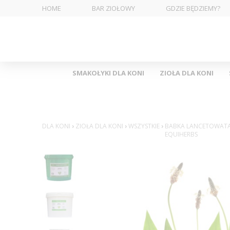
HOME
BAR ZIOŁOWY
GDZIE BĘDZIEMY?
SMAKOŁYKI DLA KONI
ZIOŁA DLA KONI
DLA KONI
›
ZIOŁA DLA KONI
›
WSZYSTKIE
›
BABKA LANCETOWAT
EQUIHERBS