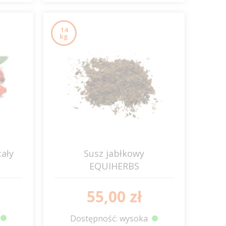
14
kg
cały
Susz jabłkowy
EQUIHERBS
55,00 zł
Dostępność: wysoka