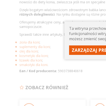
nowości do diety konia, zwłaszcza jeśli ma on specjalne 
Dzięki bogatym właściwościom zdrowotnym babka lancet
różnych dolegliwości
. Na rynku dostępne są różne pro
Oferujemy atrakcyjne ceny, a regularne stosowanie babki
samopoczucie.
Ta witryna przechowu
funkcjonalności witry
Sprawdź także inne artykuły, które przygotował nasz
skl
możesz zmienić swoj
zioła dla koni
;
suplementy dla koni
;
ZARZĄDZAJ PR
olej dla koni
;
kosmetyki dla koni
;
lizawki dla koni
;
smakołyki dla koni
.
Ean / Kod producenta:
5903738840618
ZOBACZ RÓWNIEŻ