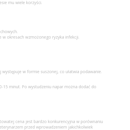
sie mu wiele korzyści.
dechowych.
ne w okresach wzmożonego ryzyka infekcji.
j występuje w formie suszonej, co ułatwia podawanie.
 10-15 minut. Po wystudzeniu napar można dodać do
etowatej cena jest bardzo konkurencyjna w porównaniu
 weterynarzem przed wprowadzeniem jakichkolwiek