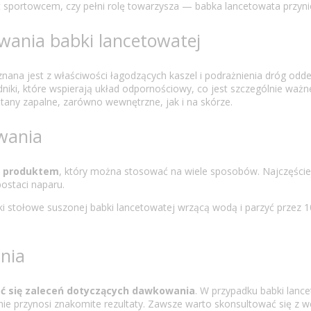
 sportowcem, czy pełni rolę towarzysza — babka lancetowata przynie
owania babki lancetowatej
znana jest z właściwości łagodzących kaszel i podrażnienia dróg od
dniki, które wspierają układ odpornościowy, co jest szczególnie waż
any zapalne, zarówno wewnętrzne, jak i na skórze.
wania
m produktem
, który można stosować na wiele sposobów. Najczęście
ostaci naparu.
ki stołowe suszonej babki lancetowatej wrzącą wodą i parzyć przez
nia
ać się zaleceń dotyczących dawkowania
. W przypadku babki lanc
anie przynosi znakomite rezultaty. Zawsze warto skonsultować się z