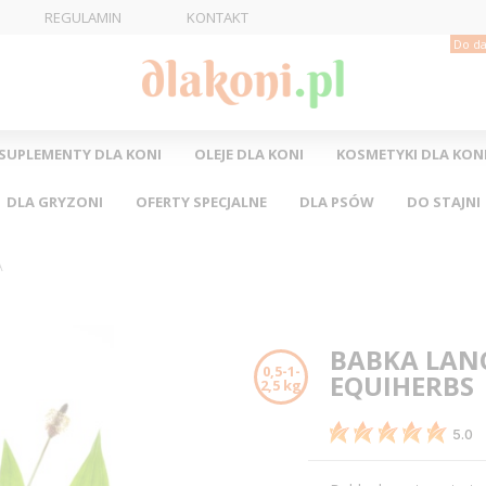
REGULAMIN
KONTAKT
Do da
SUPLEMENTY DLA KONI
OLEJE DLA KONI
KOSMETYKI DLA KON
DLA GRYZONI
OFERTY SPECJALNE
DLA PSÓW
DO STAJNI
A
BABKA LAN
0,5-1-
EQUIHERBS
2,5 kg
5.0