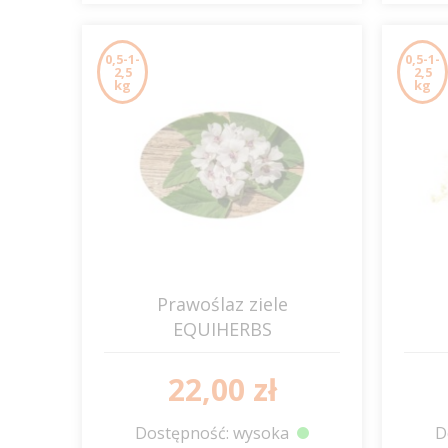
0,5-1-
0,5-1-
2,5
2,5
kg
kg
Prawoślaz ziele
EQUIHERBS
22,00 zł
Dostępność: wysoka
D