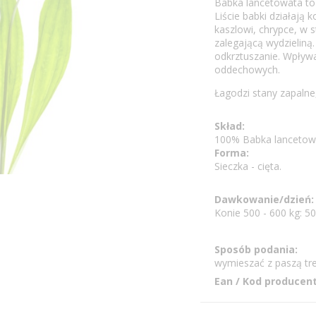
Babka lancetowata to
Liście babki działają
kaszlowi, chrypce, w 
zalegającą wydzieliną
odkrztuszanie. Wpływa
oddechowych.
Łagodzi stany zapalne
Skład:
100% Babka lancetowa
Forma:
Sieczka - cięta.
Dawkowanie/dzień:
Konie 500 - 600 kg: 5
Sposób podania:
wymieszać z paszą tre
Ean / Kod producent