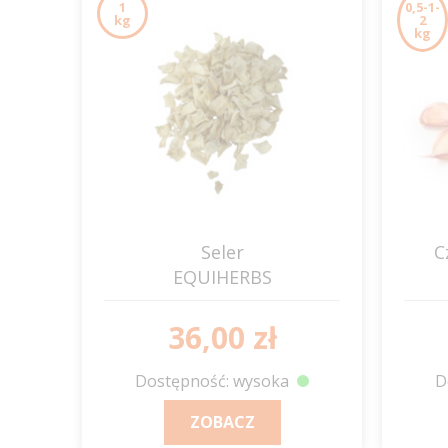
1
0,5-1-
kg
2
kg
Seler
C
EQUIHERBS
36,00 zł
Dostępność: wysoka
D
ZOBACZ