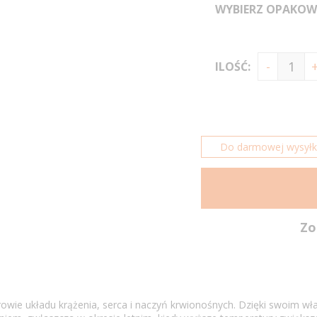
WYBIERZ OPAKOW
ILOŚĆ:
Do darmowej wysyłki 
Zo
rowie układu krążenia, serca i naczyń krwionośnych. Dzięki swoim wł