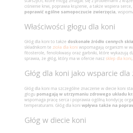
starszych, które mogą zmagać się z problemami z krąże
ciśnienie krwi, poprawia krążenie, a także wspiera ser
poprawić ogólne samopoczucie zwierzęcia
, wspoma
Właściwości głogu dla koni
Głóg dla koni to także
doskonałe źródło cennych sk
składnikom te
zioła dla koni
wspomagają organizm w walc
fitosterole, fenolokwasy oraz garbniki, które wykazują
sprawia, że głóg, który ma w ofercie nasz
sklep dla koni
Głóg dla koni jako wsparcie dla
Głóg dla koni ma szczególne znaczenie w diecie koni st
głogu
pomagają w utrzymaniu zdrowego układu kr
wspomaga pracę serca i poprawia ogólną kondycję organ
temperaturami. Głóg dla koni
wpływa także na popraw
Głóg w diecie koni