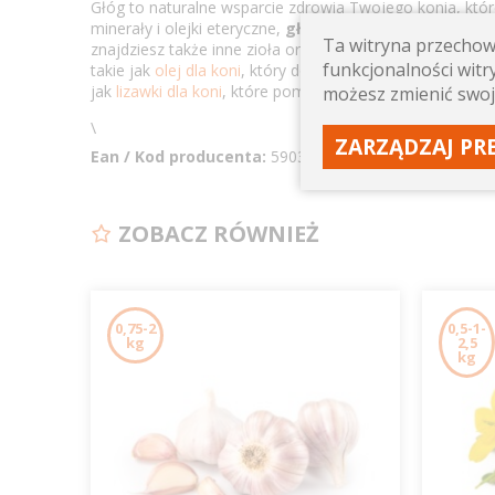
Głóg to naturalne wsparcie zdrowia Twojego konia, któr
minerały i olejki eteryczne,
głóg pomaga poprawić zd
Ta witryna przechowu
znajdziesz także inne zioła oraz
suplementy dla koni
, kt
funkcjonalności witry
takie jak
olej dla koni
, który dostarcza niezbędnych kwa
jak
lizawki dla koni
, które pomagają w utrzymaniu odpo
możesz zmienić swoj
\
ZARZĄDZAJ PR
Ean / Kod producenta:
5903738840670
ZOBACZ RÓWNIEŻ
0,75-2
0,5-1-
kg
2,5
kg