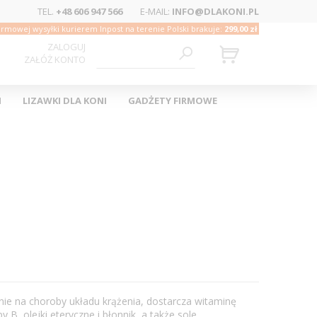
TEL.
+48 606 947 566
E-MAIL:
INFO@DLAKONI.PL
rmowej wysyłki kurierem Inpost na terenie Polski brakuje:
299,00 zł
ZALOGUJ
ZAŁÓŻ KONTO
I
LIZAWKI DLA KONI
GADŻETY FIRMOWE
ie na choroby układu krążenia, dostarcza witaminę
y B, olejki eteryczne i błonnik, a także sole