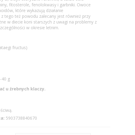
ny, fitosterole, fenolokwasy i garbniki. Owoce
oidów, które wykazują działanie
 tego też powodu zalecany jest również przy
żne w diecie koni starszych z uwagi na problemy z
zczególności w okresie letnim.
taegi fructus)
0-40 g
ć u źrebnych klaczy.
ściwą.
a:
5903738840670