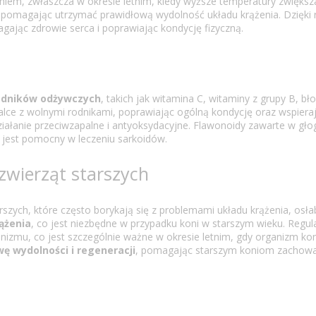
niem, zwłaszcza w okresie letnim, kiedy wyższe temperatury zwięks
ce, pomagając utrzymać prawidłową wydolność układu krążenia. Dzięk
gając zdrowie serca i poprawiając kondycję fizyczną.
ładników odżywczych
, takich jak witamina C, witaminy z grupy B, bło
e z wolnymi rodnikami, poprawiając ogólną kondycję oraz wspieraj
 działanie przeciwzapalne i antyoksydacyjne. Flawonoidy zawarte w gł
, jest pomocny w leczeniu sarkoidów.
 zwierząt starszych
arszych, które często borykają się z problemami układu krążenia, os
ążenia
, co jest niezbędne w przypadku koni w starszym wieku. Regu
izmu, co jest szczególnie ważne w okresie letnim, gdy organizm kon
ę wydolności i regeneracji
, pomagając starszym koniom zachować 