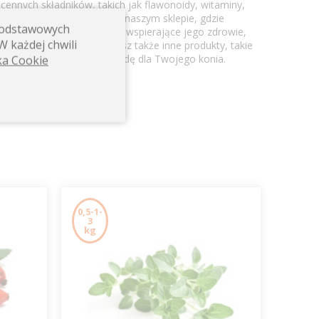
cennych składników, takich jak flawonoidy, witaminy,
a. Produkt jest dostępny w naszym sklepie, gdzie
 podstawowych
swojego konia o preparaty wspierające jego zdrowie,
W każdej chwili
ć. W naszej ofercie znajdziesz także inne produkty, takie
wią zdrową i smaczną nagrodę dla Twojego konia.
ka Cookie
0,5-1-
3
kg