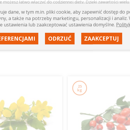
e możesz łatwo włączyć do codziennej diety. Dzięki zawartości wielu 
rowie serca, układu pokarmowego oraz odpornościowego
koni
je dane, w tym m.in. pliki cookie, aby zapewnić dostęp do
óre wspomagają zdrowie w sposób naturalny. Warto wzbogacić dietę 
ny, a także na potrzeby marketingu, personalizacji i analiz. 
sów tłuszczowych, czy
kosmetyki dla koni
, które dbają o skórę i sierś
wiedniego poziomu minerałów, oraz
smakołyki dla koni
, które stano
e ustawienia lub zaakceptować ustawienia domyślne.
Polity
EFERENCJAMI
ODRZUĆ
ZAAKCEPTUJ
25
kg