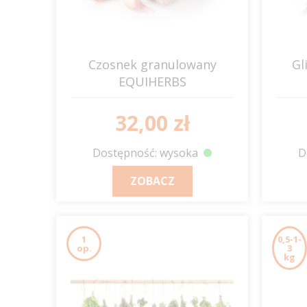
Czosnek granulowany
Gl
EQUIHERBS
32,00 zł
Dostępność: wysoka
D
ZOBACZ
1
0,5-1-
op.
3
kg