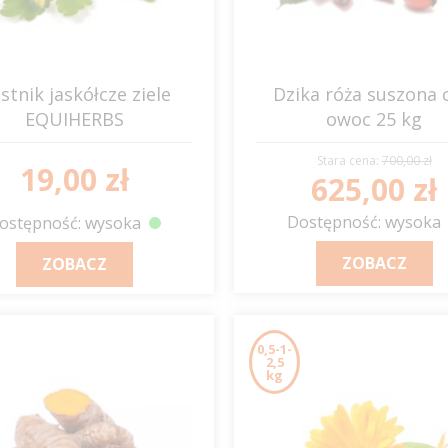
istnik jaskółcze ziele
Dzika róża suszona 
EQUIHERBS
owoc 25 kg
EQUIHERBS
Stara cena:
700,00 zł
19,00 zł
625,00 zł
Dostępność: wysoka
ostępność: wysoka
ZOBACZ
ZOBACZ
0,5-1-
2,5
kg