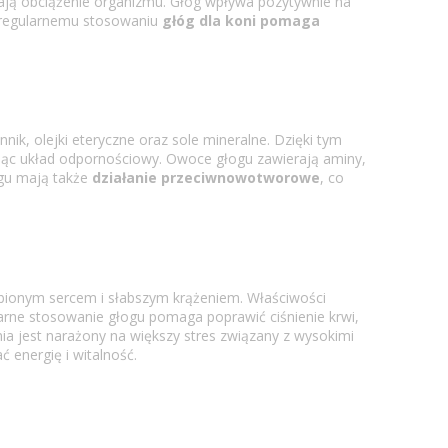
zają obciążenie organizmu. Głóg wpływa pozytywnie na
i regularnemu stosowaniu
głóg dla koni pomaga
nnik, olejki eteryczne oraz sole mineralne. Dzięki tym
ąc układ odpornościowy. Owoce głogu zawierają aminy,
ogu mają także
działanie przeciwnowotworowe
, co
łabionym sercem i słabszym krążeniem. Właściwości
larne stosowanie głogu pomaga poprawić ciśnienie krwi,
ia jest narażony na większy stres związany z wysokimi
energię i witalność.