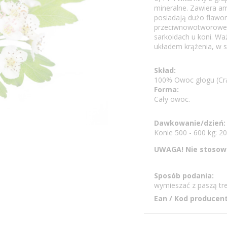
mineralne. Zawiera ami
posiadają dużo flawon
przeciwnowotworowe z
sarkoidach u koni. Wa
układem krążenia, w s
Skład:
100% Owoc głogu (Cra
Forma:
Cały owoc.
Dawkowanie/dzień:
Konie 500 - 600 kg: 2
UWAGA! Nie stosowa
Sposób podania:
wymieszać z paszą tre
Ean / Kod producent