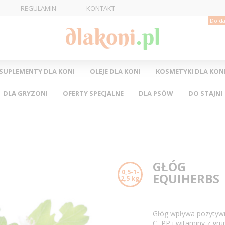
REGULAMIN
KONTAKT
Do da
SUPLEMENTY DLA KONI
OLEJE DLA KONI
KOSMETYKI DLA KON
DLA GRYZONI
OFERTY SPECJALNE
DLA PSÓW
DO STAJNI
GŁÓG
0,5-1-
EQUIHERBS
2,5 kg
Głóg wpływa pozytywn
C, PP i witaminy z grup