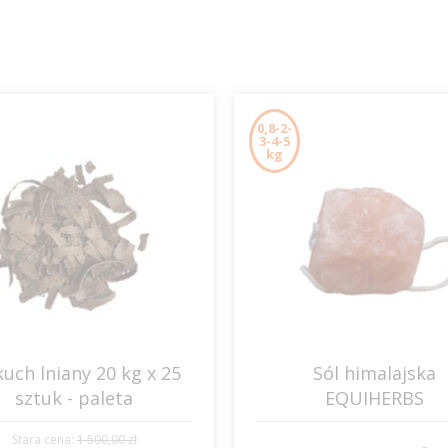
0,8-2-
3-4-5
kg
uch lniany 20 kg x 25
Sól himalajska
sztuk - paleta
EQUIHERBS
EQUIHERBS
Stara cena:
1 500,00 zł