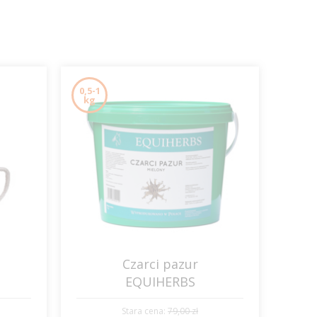
0,5-1
kg
Czarci pazur
EQUIHERBS
Stara cena:
79,00 zł