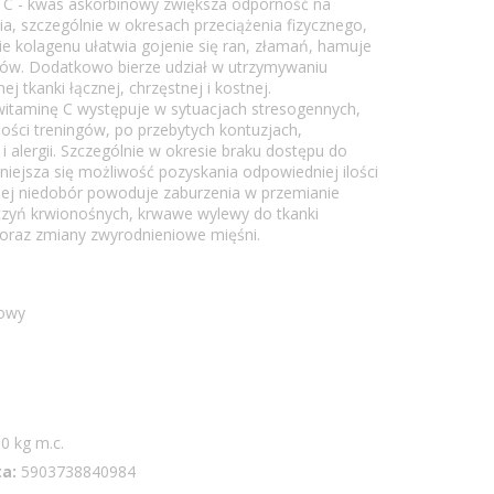
C - kwas askorbinowy zwiększa odporność na
ia, szczególnie w okresach przeciążenia fizycznego,
e kolagenu ułatwia gojenie się ran, złamań, hamuje
ów. Dodatkowo bierze udział w utrzymywaniu
ej tkanki łącznej, chrzęstnej i kostnej.
itaminę C występuje w sytuacjach stresogennych,
ści treningów, po przebytych kontuzjach,
i alergii. Szczególnie w okresie braku dostępu do
niejsza się możliwość pozyskania odpowiedniej ilości
. Jej niedobór powoduje zaburzenia w przemianie
aczyń krwionośnych, krwawe wylewy do tkanki
 oraz zmiany zwyrodnieniowe mięśni.
nowy
00 kg m.c.
a:
5903738840984