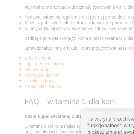
Aby maksymalizować skuteczność stosowania wit. C dla
Podawaj witaminę regularnie o tej samej porze dnia, aby
Możesz połączyć suplementację z innymi preparatami, ko
W przypadku jakichkolwiek zmian w zdrowiu swojego kon
Zadbaj o zdrowie swojego konia z naszą witaminą C dla
Sprawdź także inne artykuły, które przygotował nasz
skl
zioła dla koni
;
suplementy dla koni
;
olej dla koni
;
kosmetyki dla koni
;
lizawki dla koni
;
smakołyki dla koni
.
FAQ – witamina C dla koni
Gdzie kupić witaminę C dla koni?
Ta witryna przechowu
funkcjonalności witry
Witaminę C dla koni najlepiej kupić w sprawdzonym sklep
możesz zmienić swoj
przyswajalności i dawkowaniu dostosowanym do potrzeb