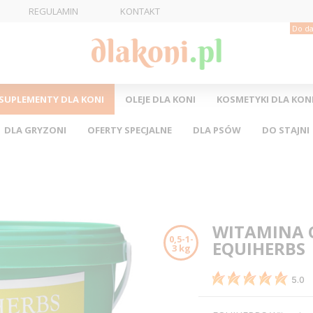
REGULAMIN
KONTAKT
Do da
SUPLEMENTY DLA KONI
OLEJE DLA KONI
KOSMETYKI DLA KON
DLA GRYZONI
OFERTY SPECJALNE
DLA PSÓW
DO STAJNI
WITAMINA 
0,5-1-
EQUIHERBS
3 kg
5.0