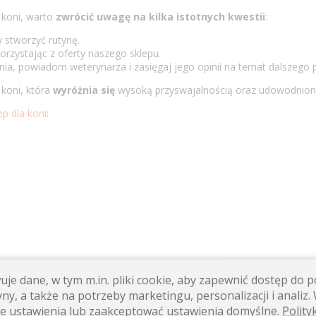
 koni, warto
zwrócić uwagę na kilka istotnych kwestii
:
 stworzyć rutynę.
rzystając z oferty naszego sklepu.
ia, powiadom weterynarza i zasięgaj jego opinii na temat dalszego
 koni, która
wyróżnia się
wysoką przyswajalnością oraz udowodnion
ep dla koni
:
je dane, w tym m.in. pliki cookie, aby zapewnić dostęp do
ny, a także na potrzeby marketingu, personalizacji i analiz. 
ie z suplementami dla zwierząt, takim jak Dla Koni. Warto wybierać p
e ustawienia lub zaakceptować ustawienia domyślne.
Polity
 koni.