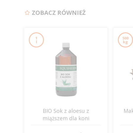
ZOBACZ RÓWNIEŻ
1
500
l
kg
BIO Sok z aloesu z
Mak
miąższem dla koni
EQUIHERBS