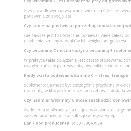
Czy witamina C jest bezpieczna przy długotrwały
Przy prawidłowym dawkowaniu witamina C jest zazwycza
podawania ze specjalistą.
Czy konie na pastwisku potrzebują dodatkowej wi
Nie zawsze jest to konieczne, ponieważ wiele zależy o
osłabienia, zmiany warunków lub zwiększonego stresu.
Czy witaminę C można łączyć z witaminą E i selen
W praktyce takie połączenie jest często stosowane, po
uwzględniać cały plan żywienia, aby uniknąć niepotrzeb
Kiedy warto podawać witaminę C – stres, transpor
Suplementacja może być szczególnie przydatna w okresac
momenty, w których koń może potrzebować dodatkowego
Czy nadmiar witaminy C może zaszkodzić koniowi?
Nadmierna suplementacja nie jest wskazana, dlatego nie
zaleceń producenta i konsultacji weterynaryjnej.
Ean / Kod producenta:
5903738840984