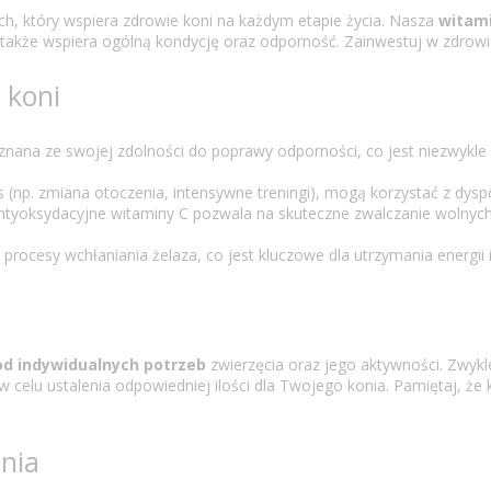
h, który wspiera zdrowie koni na każdym etapie życia. Nasza
witami
le także wspiera ogólną kondycję oraz odporność. Zainwestuj w zdrowi
 koni
 znana ze swojej zdolności do poprawy odporności, co jest niezwykl
s (np. zmiana otoczenia, intensywne treningi), mogą korzystać z dys
 antyoksydacyjne witaminy C pozwala na skuteczne zwalczanie wolnych 
ocesy wchłaniania żelaza, co jest kluczowe dla utrzymania energii 
od indywidualnych potrzeb
zwierzęcia oraz jego aktywności. Zwykl
celu ustalenia odpowiedniej ilości dla Twojego konia. Pamiętaj, że
nia