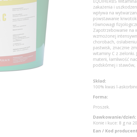
EQUIHERBS Witamina 
zakażenia i uszkodzen
wpływa na wytwarzani
powstawanie krwotok
równowagi fizjologiczn
Zapotrzebowanie na w
wzmożonej intensywno
chorobach, osłabieniu 
pastwisk, znacznie zm
witaminy C z zielonki
materii, łamliwość n
podskórnej i stawów,
Skład:
100% kwas l-askorbi
Forma:
Proszek.
Dawkowanie/dzień:
Konie i kuce: 8 g na 2
Ean / Kod producent