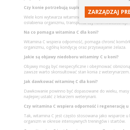
Czy konie potrzebują suplementacji witaminą C?
ZARZĄDZAJ PR
Wiele koni wytwarza witaminę C samodzielnie, jednak w
osłabienia organizmu, transportu czy rekonwalescencji.
Na co pomaga witamina C dla koni?
Witamina C wspiera odporność, pomaga chronić komórk
organizmu, ogólną kondycję oraz przyswajanie żelaza.
Jakie są objawy niedoboru witaminy C u koni?
Objawy mogą być niespecyficzne i obejmować obniżoną 
zawsze warto skonsultować stan konia z weterynarzem.
Jak dawkować witaminę C dla koni?
Dawkowanie powinno być dopasowane do wieku, masy ciała
najlepiej ustalić z lekarzem weterynarii.
Czy witamina C wspiera odporność i regenerację u
Tak, witamina C jest często stosowana jako wsparcie u
organizm w okresie intensywnych treningów i startów.