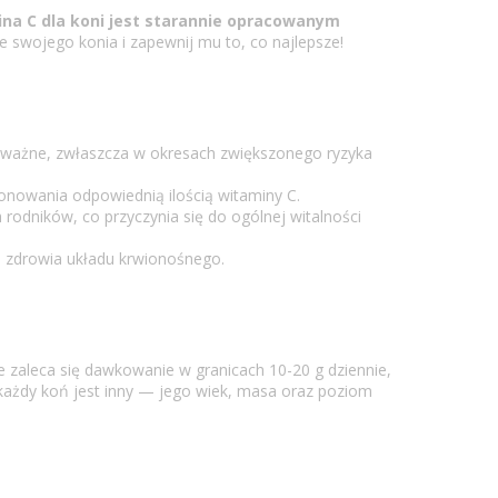
na C dla koni
jest starannie opracowanym
e swojego konia i zapewnij mu to, co najlepsze!
e ważne, zwłaszcza w okresach zwiększonego ryzyka
ponowania odpowiednią ilością witaminy C.
rodników, co przyczynia się do ogólnej witalności
i zdrowia układu krwionośnego.
e zaleca się dawkowanie w granicach 10-20 g dziennie,
 każdy koń jest inny — jego wiek, masa oraz poziom