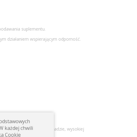
 podawania suplementu.
ym działaniem wspierającym odporność.
 podstawowych
W każdej chwili
reparaty o przejrzystym składzie, wysokiej
ka Cookie