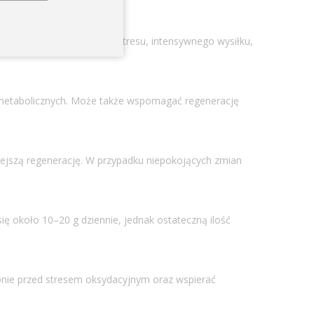
zy to zwłaszcza okresów stresu, intensywnego wysiłku,
 metabolicznych. Może także wspomagać regenerację
ejszą regenerację. W przypadku niepokojących zmian
ę około 10–20 g dziennie, jednak ostateczną ilość
onie przed stresem oksydacyjnym oraz wspierać