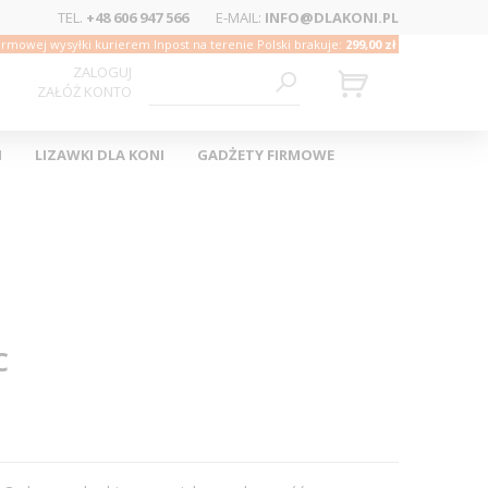
TEL.
+48 606 947 566
E-MAIL:
INFO@DLAKONI.PL
rmowej wysyłki kurierem Inpost na terenie Polski brakuje:
299,00 zł
ZALOGUJ
ZAŁÓŻ KONTO
I
LIZAWKI DLA KONI
GADŻETY FIRMOWE
C