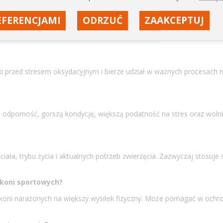
EFERENCJAMI
ODRZUĆ
ZAAKCEPTUJ
 określonych sytuacjach suplementacja może być uzasadniona. Dotyc
i przed stresem oksydacyjnym i bierze udział w ważnych procesach
odporność, gorszą kondycję, większą podatność na stres oraz wolni
, trybu życia i aktualnych potrzeb zwierzęcia. Zazwyczaj stosuje si
 koni sportowych?
 koni narażonych na większy wysiłek fizyczny. Może pomagać w ochr