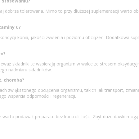
m stosowaniu?
j dobrze tolerowana. Mimo to przy dłuższej suplementacji warto ob
taminy C?
d kondycji konia, jakości żywienia i poziomu obciążeń. Dodatkowa 
em?
nieważ składniki te wspierają organizm w walce ze stresem oksydac
nego nadmiaru składników.
t, choroba?
h zwiększonego obciążenia organizmu, takich jak transport, zmiana 
 wsparcia odporności i regeneracji.
 warto podawać preparatu bez kontroli ilości. Zbyt duże dawki mogą 