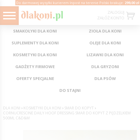
Do darmowej wysyłki kurierem Inpost na terenie Polski brakuje:
299,00 zł
ZALOGUJ
ZAŁÓŻ KONTO
SMAKOŁYKI DLA KONI
ZIOŁA DLA KONI
SUPLEMENTY DLA KONI
OLEJE DLA KONI
KOSMETYKI DLA KONI
LIZAWKI DLA KONI
GADŻETY FIRMOWE
DLA GRYZONI
OFERTY SPECJALNE
DLA PSÓW
DO STAJNI
DLA KONI
›
KOSMETYKI DLA KONI
›
SMAR DO KOPYT
›
CORNUCRESCINE DAILY HOOF DRESSING SMAR DO KOPYT Z PĘDZELKIEM
500ML C&D&M