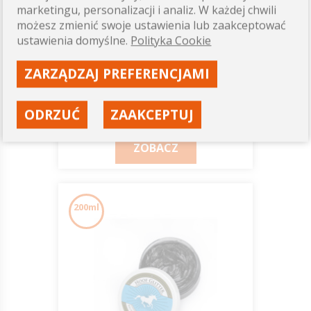
marketingu, personalizacji i analiz. W każdej chwili
możesz zmienić swoje ustawienia lub zaakceptować
Scrub It - Terapeutyczny
ustawienia domyślne.
Polityka Cookie
peeling do kopyt JUMP IT
ZARZĄDZAJ PREFERENCJAMI
50,00 zł
ODRZUĆ
ZAAKCEPTUJ
Dostępność: ostatnie sztuki
ZOBACZ
200ml