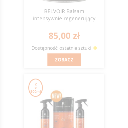
BELVOIR Balsam
intensywnie regenerujący
do skóry 500ml C&D&M
85,00 zł
Dostępność: ostatnie sztuki
ZOBACZ
2
x
500ml