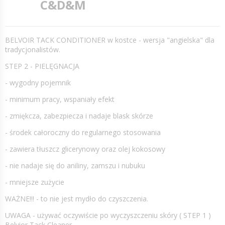
C&D&M
BELVOIR TACK CONDITIONER w kostce - wersja "angielska" dla
tradycjonalistów.
STEP 2 - PIELĘGNACJA
- wygodny pojemnik
- minimum pracy, wspaniały efekt
- zmiękcza, zabezpiecza i nadaje blask skórze
- środek całoroczny do regularnego stosowania
- zawiera tłuszcz glicerynowy oraz olej kokosowy
- nie nadaje się do aniliny, zamszu i nubuku
- mniejsze zużycie
WAŻNE!!! - to nie jest mydło do czyszczenia.
UWAGA - używać oczywiście po wyczyszczeniu skóry ( STEP 1 )
Belvior Tack Cleaner