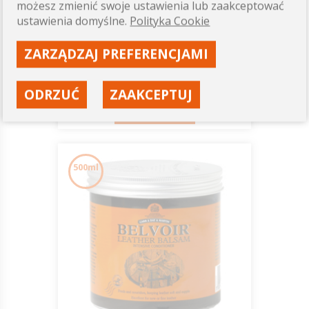
możesz zmienić swoje ustawienia lub zaakceptować
do czyszczenia skóry 500ml
ustawienia domyślne.
Polityka Cookie
C&D&M
65,00 zł
ZARZĄDZAJ PREFERENCJAMI
Dostępność: ostatnie sztuki
ODRZUĆ
ZAAKCEPTUJ
ZOBACZ
500ml