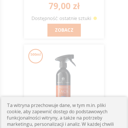
C&D&M
79,00 zł
Dostępność: ostatnie sztuki
ZOBACZ
500ml
Ta witryna przechowuje dane, w tym m.in. pliki
cookie, aby zapewnić dostęp do podstawowych
funkcjonalności witryny, a także na potrzeby
BELVOIR "Step 1" , spray
marketingu, personalizacji i analiz. W każdej chwili