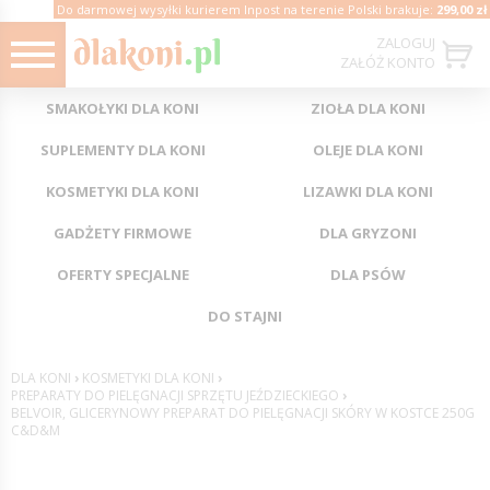
Do darmowej wysyłki kurierem Inpost na terenie Polski brakuje:
299,00 zł
ZALOGUJ
ZAŁÓŻ KONTO
SMAKOŁYKI DLA KONI
ZIOŁA DLA KONI
SUPLEMENTY DLA KONI
OLEJE DLA KONI
KOSMETYKI DLA KONI
LIZAWKI DLA KONI
GADŻETY FIRMOWE
DLA GRYZONI
OFERTY SPECJALNE
DLA PSÓW
DO STAJNI
DLA KONI
›
KOSMETYKI DLA KONI
›
PREPARATY DO PIELĘGNACJI SPRZĘTU JEŹDZIECKIEGO
›
BELVOIR, GLICERYNOWY PREPARAT DO PIELĘGNACJI SKÓRY W KOSTCE 250G
C&D&M