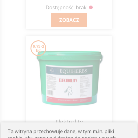
Dostępność: brak
ZOBACZ
0,75-2
kg
Elektrolity
EQUIHERBS
Ta witryna przechowuje dane, w tym m.in. pliki