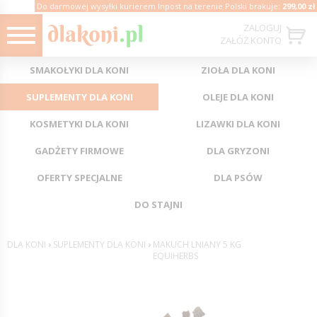
Do darmowej wysyłki kurierem Inpost na terenie Polski brakuje:
299,00 zł
ZALOGUJ
ZAŁÓŻ KONTO
SMAKOŁYKI DLA KONI
ZIOŁA DLA KONI
SUPLEMENTY DLA KONI
OLEJE DLA KONI
KOSMETYKI DLA KONI
LIZAWKI DLA KONI
GADŻETY FIRMOWE
DLA GRYZONI
OFERTY SPECJALNE
DLA PSÓW
DO STAJNI
DLA KONI
›
SUPLEMENTY DLA KONI
›
MAKUCH LNIANY 5 KG
EQUIHERBS