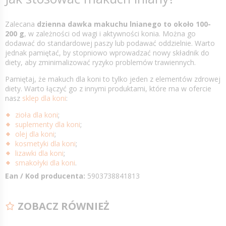
Zalecana
dzienna dawka makuchu lnianego to około 100-
200 g
, w zależności od wagi i aktywności konia. Można go
dodawać do standardowej paszy lub podawać oddzielnie. Warto
jednak pamiętać, by stopniowo wprowadzać nowy składnik do
diety, aby zminimalizować ryzyko problemów trawiennych.
Pamiętaj, że makuch dla koni to tylko jeden z elementów zdrowej
diety. Warto łączyć go z innymi produktami, które ma w ofercie
nasz
sklep dla koni
:
zioła dla koni
;
suplementy dla koni
;
olej dla koni
;
kosmetyki dla koni
;
lizawki dla koni
;
smakołyki dla koni
.
Ean / Kod producenta:
5903738841813
ZOBACZ RÓWNIEŻ