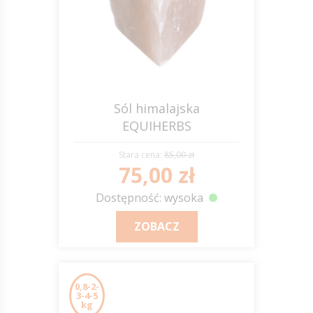
Sól himalajska
EQUIHERBS
Stara cena:
85,00 zł
75,00 zł
Dostępność: wysoka
ZOBACZ
0,8-2-
3-4-5
kg