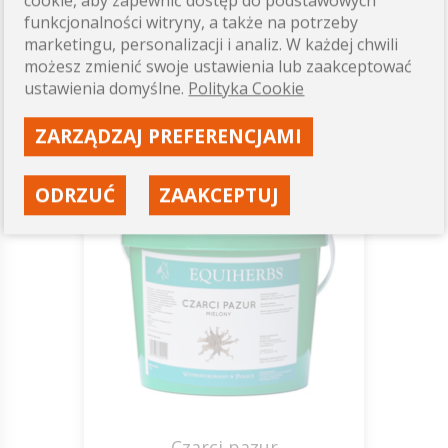
cookie, aby zapewnić dostęp do podstawowych
funkcjonalności witryny, a także na potrzeby
29,00 zł
marketingu, personalizacji i analiz. W każdej chwili
możesz zmienić swoje ustawienia lub zaakceptować
Dostępność: wysoka
ustawienia domyślne.
Polityka Cookie
ZOBACZ
ZARZĄDZAJ PREFERENCJAMI
ODRZUĆ
ZAAKCEPTUJ
0,5-1
kg
Czarci pazur