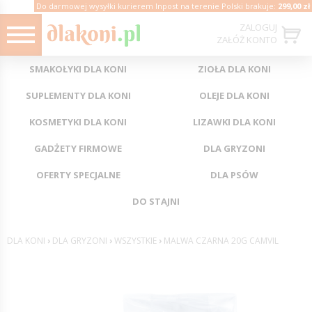
Do darmowej wysyłki kurierem Inpost na terenie Polski brakuje:
299,00 zł
ZALOGUJ
ZAŁÓŻ KONTO
SMAKOŁYKI DLA KONI
ZIOŁA DLA KONI
SUPLEMENTY DLA KONI
OLEJE DLA KONI
KOSMETYKI DLA KONI
LIZAWKI DLA KONI
GADŻETY FIRMOWE
DLA GRYZONI
OFERTY SPECJALNE
DLA PSÓW
DO STAJNI
DLA KONI
›
DLA GRYZONI
›
WSZYSTKIE
›
MALWA CZARNA 20G CAMVIL