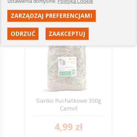
ustawienia domyślne.
Polityka Cookie
ZARZĄDZAJ PREFERENCJAMI
350g
ODRZUĆ
ZAAKCEPTUJ
Sianko Puchatkowe 350g
Camvil
4,99 zł