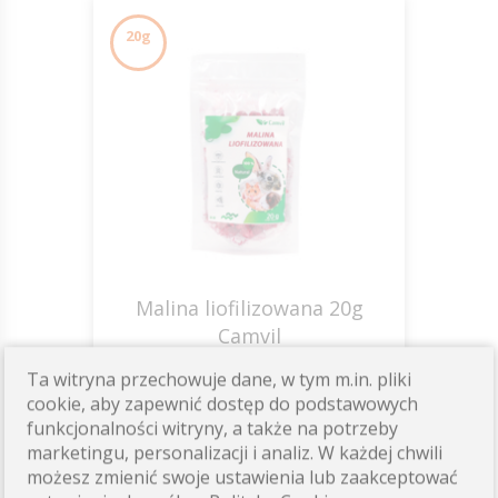
20g
Malina liofilizowana 20g
Camvil
Ta witryna przechowuje dane, w tym m.in. pliki
12,30 zł
cookie, aby zapewnić dostęp do podstawowych
funkcjonalności witryny, a także na potrzeby
Dostępność: wysoka
marketingu, personalizacji i analiz. W każdej chwili
możesz zmienić swoje ustawienia lub zaakceptować
ZOBACZ