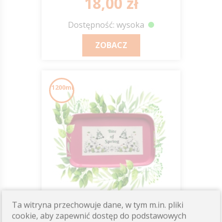
18,00 zł
Dostępność: wysoka
ZOBACZ
1200ml
Ta witryna przechowuje dane, w tym m.in. pliki
BITE OF SPRING
cookie, aby zapewnić dostęp do podstawowych
Smakołyki dla koni