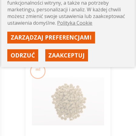
funkcjonalności witryny, a także na potrzeby
marketingu, personalizacji i analiz. W każdej chwili
Stara cena:
38,00 zł
możesz zmienić swoje ustawienia lub zaakceptować
35,00 zł
ustawienia domyślne.
Polityka Cookie
Dostępność: wysoka
ZARZĄDZAJ PREFERENCJAMI
ZOBACZ
ODRZUĆ
ZAAKCEPTUJ
ml