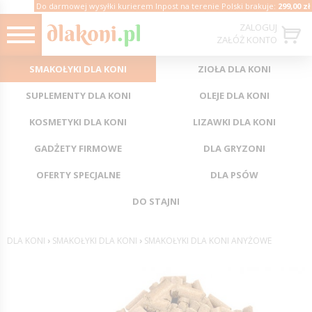
Do darmowej wysyłki kurierem Inpost na terenie Polski brakuje:
299,00 zł
ZALOGUJ
ZAŁÓŻ KONTO
SMAKOŁYKI DLA KONI
ZIOŁA DLA KONI
SUPLEMENTY DLA KONI
OLEJE DLA KONI
KOSMETYKI DLA KONI
LIZAWKI DLA KONI
GADŻETY FIRMOWE
DLA GRYZONI
OFERTY SPECJALNE
DLA PSÓW
DO STAJNI
DLA KONI
›
SMAKOŁYKI DLA KONI
›
SMAKOŁYKI DLA KONI ANYŻOWE