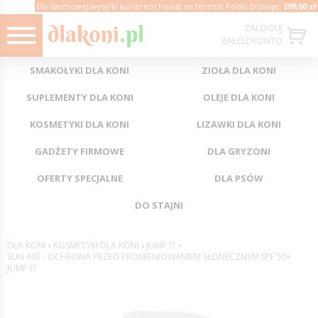
Do darmowej wysyłki kurierem Inpost na terenie Polski brakuje:
299,00 zł
ZALOGUJ
ZAŁÓŻ KONTO
SMAKOŁYKI DLA KONI
ZIOŁA DLA KONI
SUPLEMENTY DLA KONI
OLEJE DLA KONI
KOSMETYKI DLA KONI
LIZAWKI DLA KONI
GADŻETY FIRMOWE
DLA GRYZONI
OFERTY SPECJALNE
DLA PSÓW
DO STAJNI
DLA KONI
›
KOSMETYKI DLA KONI
›
JUMP IT
›
SUN AID - OCHRONA PRZED PROMIENIOWANIEM SŁONECZNYM SPF 50+
JUMP IT