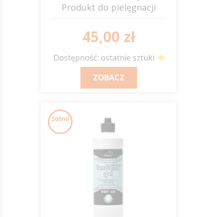
Produkt do pielęgnacji
grzywy i ogona, ułatwiający
rozczesywanie 150ml JUMP
45,00 zł
IT
Dostępność: ostatnie sztuki
ZOBACZ
500ml