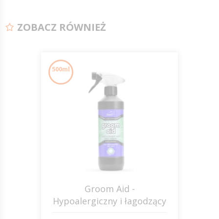
ZOBACZ RÓWNIEŻ
500ml
Groom Aid -
Hypoalergiczny i łagodzący
płyn po goleniu JUMP IT