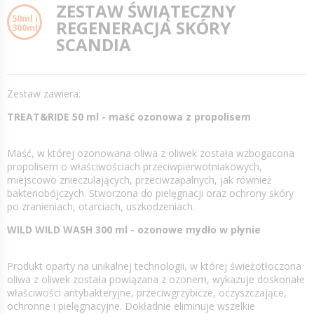
ZESTAW ŚWIĄTECZNY
50ml i
REGENERACJA SKÓRY
300ml
SCANDIA
Zestaw zawiera:
TREAT&RIDE 50 ml - maść ozonowa z propolisem
Maść, w której ozonowana oliwa z oliwek została wzbogacona
propolisem o właściwościach przeciwpierwotniakowych,
miejscowo znieczulających, przeciwzapalnych, jak również
bakteriobójczych. Stworzona do pielęgnacji oraz ochrony skóry
po zranieniach, otarciach, uszkodzeniach.
WILD WILD WASH 300 ml - ozonowe mydło w płynie
Produkt oparty na unikalnej technologii, w której świeżotłoczona
oliwa z oliwek została powiązana z ozonem, wykazuje doskonałe
właściwości antybakteryjne, przeciwgrzybicze, oczyszczające,
ochronne i pielęgnacyjne. Dokładnie eliminuje wszelkie