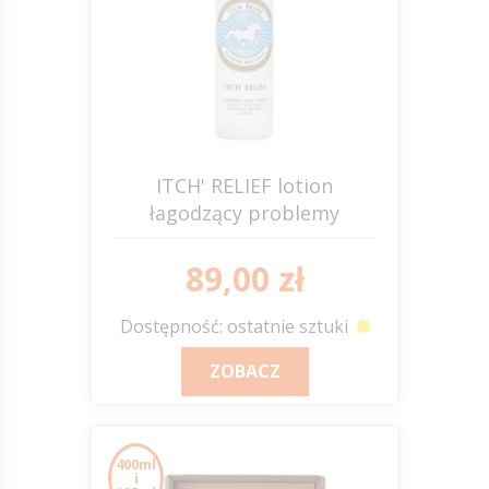
ITCH' RELIEF lotion
łagodzący problemy
skórne u koni 500ml
SCANDIA
89,00 zł
Dostępność: ostatnie sztuki
ZOBACZ
400ml
i