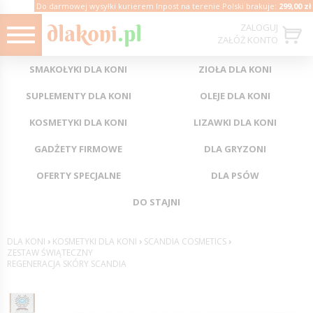
Do darmowej wysyłki kurierem Inpost na terenie Polski brakuje:
299,00 zł
ZALOGUJ
ZAŁÓŻ KONTO
SMAKOŁYKI DLA KONI
ZIOŁA DLA KONI
SUPLEMENTY DLA KONI
OLEJE DLA KONI
KOSMETYKI DLA KONI
LIZAWKI DLA KONI
GADŻETY FIRMOWE
DLA GRYZONI
OFERTY SPECJALNE
DLA PSÓW
DO STAJNI
DLA KONI
›
KOSMETYKI DLA KONI
›
SCANDIA COSMETICS
›
ZESTAW ŚWIĄTECZNY
REGENERACJA SKÓRY SCANDIA