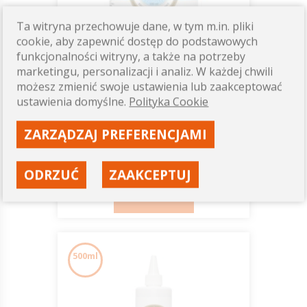
Ta witryna przechowuje dane, w tym m.in. pliki
cookie, aby zapewnić dostęp do podstawowych
funkcjonalności witryny, a także na potrzeby
marketingu, personalizacji i analiz. W każdej chwili
LYMPHA FRESH wcierka
możesz zmienić swoje ustawienia lub zaakceptować
regeneracyjna 500ml
ustawienia domyślne.
Polityka Cookie
SCANDIA
ZARZĄDZAJ PREFERENCJAMI
89,00 zł
Dostępność: ostatnie sztuki
ODRZUĆ
ZAAKCEPTUJ
ZOBACZ
500ml