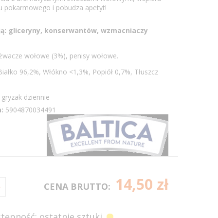
adu pokarmowego i pobudza apetyt!
ają: gliceryny, konserwantów, wzmacniaczy
 żwacze wołowe (3%), penisy wołowe.
: Białko 96,2%, Włókno <1,3%, Popiół 0,7%, Tłuszcz
gryzak dziennie
:
5904870034491
14,50 zł
CENA BRUTTO:
tępność: ostatnie sztuki