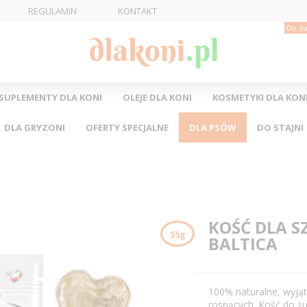
REGULAMIN
KONTAKT
Do da
SUPLEMENTY DLA KONI
OLEJE DLA KONI
KOSMETYKI DLA KON
DLA GRYZONI
OFERTY SPECJALNE
DLA PSÓW
DO STAJNI
KOŚĆ DLA S
55g
BALTICA
100% naturalne, wyjąt
rosnących. Kość do ż