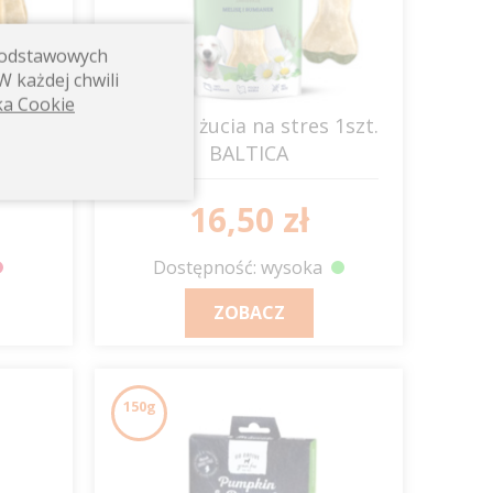
 podstawowych
W każdej chwili
ka Cookie
a z
Kość do żucia na stres 1szt.
BALTICA
16,50 zł
Dostępność: wysoka
ZOBACZ
150g