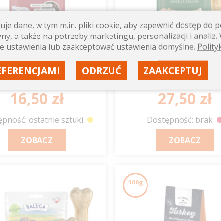
je dane, w tym m.in. pliki cookie, aby zapewnić dostęp do
ny, a także na potrzeby marketingu, personalizacji i analiz. 
e ustawienia lub zaakceptować ustawienia domyślne.
Polity
ZYSMAKI REGIONÓW
Kości do żucia kaczk
miękkie wołowina 80g
jabłkiem 2szt.
EFERENCJAMI
ODRZUĆ
ZAAKCEPTUJ
BALTICA
BALTICA
16,50 zł
27,50 zł
pność: ostatnie sztuki
Dostępność: brak
ZOBACZ
ZOBACZ
100g