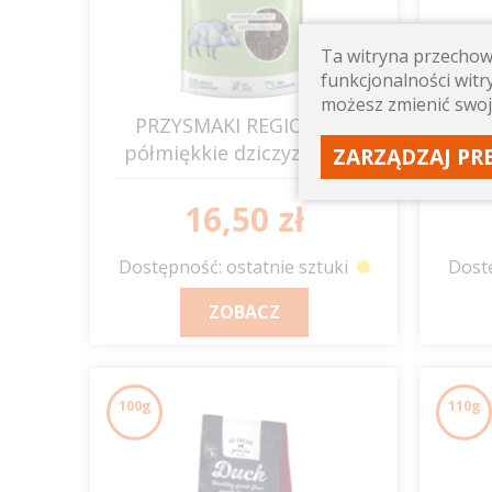
Ta witryna przechowu
funkcjonalności witry
możesz zmienić swoj
PRZYSMAKI REGIONÓW
PR
półmiękkie dziczyzna 80g
pół
ZARZĄDZAJ PR
BALTICA
16,50 zł
Dostępność: ostatnie sztuki
Dostę
ZOBACZ
100g
110g