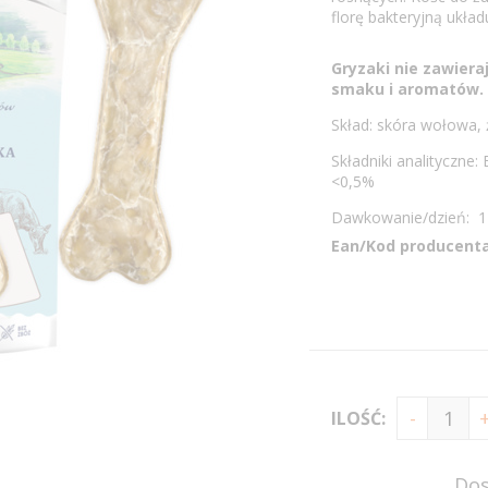
florę bakteryjną ukł
Gryzaki nie zawier
smaku i aromatów.
Skład: skóra wołowa,
Składniki analityczne
<0,5%
Dawkowanie/dzień: 1 
Ean/Kod producenta
ILOŚĆ:
Dos