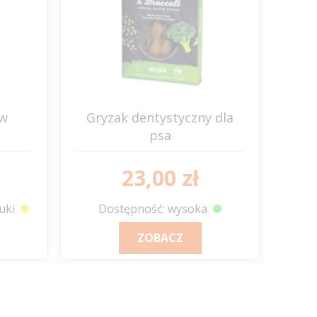
ów
Gryzak dentystyczny dla
psa
dynia + brokuły
GO NATIVE
23,00 zł
uki
Dostępność: wysoka
ZOBACZ