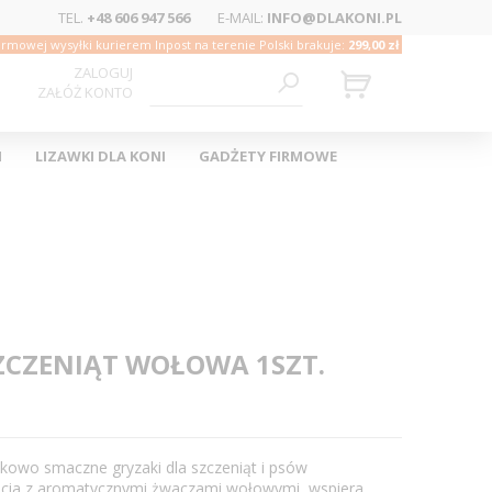
TEL.
+48 606 947 566
E-MAIL:
INFO@DLAKONI.PL
rmowej wysyłki kurierem Inpost na terenie Polski brakuje:
299,00 zł
ZALOGUJ
ZAŁÓŻ KONTO
I
LIZAWKI DLA KONI
GADŻETY FIRMOWE
ZCZENIĄT WOŁOWA 1SZT.
kowo smaczne gryzaki dla szczeniąt i psów
ucia z aromatycznymi żwaczami wołowymi, wspiera