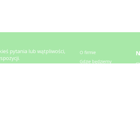
kieś pytania lub wątpliwości,
O firmie
N
spozycji.
Gdzie będziemy
C
947 566
Za
Zwroty i reklamacje
koni.pl
Wysyłka
Regulamin
Kontakt
00 - 15.00
Blog
FAQ
Ustawienia prywatności
M