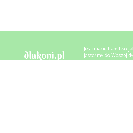
Jeśli macie Państwo ja
jesteśmy do Waszej dy
Telefon:
+48 606 
E-mail:
info@dla
ul. Cegielnia 6
42-282 Kruszyna
Pracujemy: Pon - Pt 8.
NIP 526-241-96-94
Sprawdź nasze
opinie: