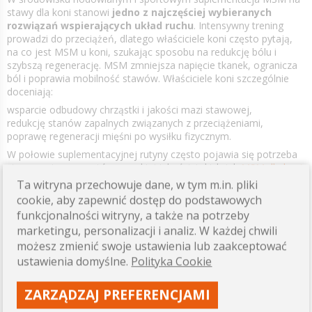
stawy dla koni stanowi
jedno z najczęściej wybieranych
rozwiązań wspierających układ ruchu
. Intensywny trening
prowadzi do przeciążeń, dlatego właściciele koni często pytają,
na co jest MSM u koni, szukając sposobu na redukcję bólu i
szybszą regenerację. MSM zmniejsza napięcie tkanek, ogranicza
ból i poprawia mobilność stawów. Właściciele koni szczególnie
doceniają:
wsparcie odbudowy chrząstki i jakości mazi stawowej,
redukcję stanów zapalnych związanych z przeciążeniami,
poprawę regeneracji mięśni po wysiłku fizycznym.
W połowie suplementacyjnej rutyny często pojawia się potrzeba
stosowania preparatów wysokiej jakości, takich jak
MSM dla koni
,
które dostarczają siarki o wysokiej przyswajalności. Substancja
Ta witryna przechowuje dane, w tym m.in. pliki
oddziałuje również na wygląd sierści i kopyt, ponieważ jest
cookie, aby zapewnić dostęp do podstawowych
elementem syntezy keratyny. U koni pracujących fizycznie MSM
funkcjonalności witryny, a także na potrzeby
przyspiesza usuwanie metabolitów powstających po treningu, co
marketingu, personalizacji i analiz. W każdej chwili
sprawia, że szybciej odzyskują lekkość ruchu i sprawność.
MSM
możesz zmienić swoje ustawienia lub zaakceptować
na stawy dla koni oferuje nie tylko wsparcie stawów, ale
też mięśni
, co poprawia komfort zwierzęcia podczas codziennej
ustawienia domyślne.
Polityka Cookie
pracy. W codziennej pielęgnacji istotne jest także odpowiednie
żywienie, w czym pomaga dobrze wyposażony
sklep dla koni
.
ZARZĄDZAJ PREFERENCJAMI
Dzięki połączeniu suplementacji MSM i właściwej diety koń