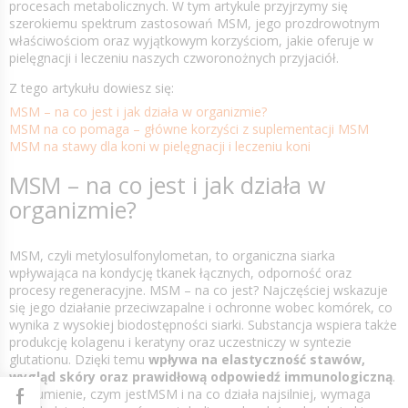
procesach metabolicznych. W tym artykule przyjrzymy się
szerokiemu spektrum zastosowań MSM, jego prozdrowotnym
właściwościom oraz wyjątkowym korzyściom, jakie oferuje w
pielęgnacji i leczeniu naszych czworonożnych przyjaciół.
Z tego artykułu dowiesz się:
MSM – na co jest i jak działa w organizmie?
MSM na co pomaga – główne korzyści z suplementacji MSM
MSM na stawy dla koni w pielęgnacji i leczeniu koni
MSM – na co jest i jak działa w
organizmie?
MSM, czyli metylosulfonylometan, to organiczna siarka
wpływająca na kondycję tkanek łącznych, odporność oraz
procesy regeneracyjne. MSM – na co jest? Najczęściej wskazuje
się jego działanie przeciwzapalne i ochronne wobec komórek, co
wynika z wysokiej biodostępności siarki. Substancja wspiera także
produkcję kolagenu i keratyny oraz uczestniczy w syntezie
glutationu. Dzięki temu
wpływa na elastyczność stawów,
wygląd skóry oraz prawidłową odpowiedź immunologiczną
.
Zrozumienie, czym jestMSM i na co działa najsilniej, wymaga