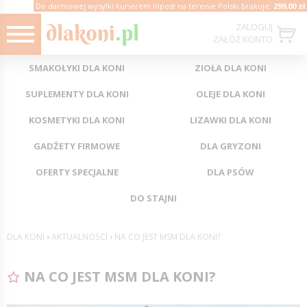
Do darmowej wysyłki kurierem Inpost na terenie Polski brakuje:
299,00 zł
ZALOGUJ
ZAŁÓŻ KONTO
SMAKOŁYKI DLA KONI
ZIOŁA DLA KONI
SUPLEMENTY DLA KONI
OLEJE DLA KONI
KOSMETYKI DLA KONI
LIZAWKI DLA KONI
GADŻETY FIRMOWE
DLA GRYZONI
OFERTY SPECJALNE
DLA PSÓW
DO STAJNI
DLA KONI
›
AKTUALNOŚCI
›
NA CO JEST MSM DLA KONI?
NA CO JEST MSM DLA KONI?