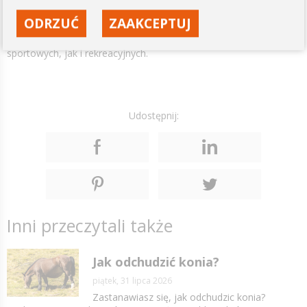
zyskuje wszechstronne wsparcie. MSM – na co pomaga u koni?
Na zmniejszenie stanów zapalnych, poprawę jakości tkanek,
ODRZUĆ
ZAAKCEPTUJ
szybszą regenerację oraz mniejsze ryzyko przeciążeń — co czyni
go ważnym elementem dbania o zdrowie zarówno koni
sportowych, jak i rekreacyjnych.
Udostępnij:
Inni przeczytali także
Jak odchudzić konia?
piątek, 31 lipca 2026
Zastanawiasz się, jak odchudzic konia?