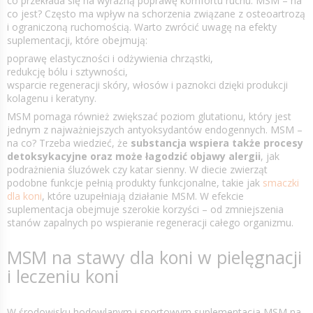
co przekłada się na wyraźną poprawę komfortu ruchu. MSM – na
co jest? Często ma wpływ na schorzenia związane z osteoartrozą
i ograniczoną ruchomością. Warto zwrócić uwagę na efekty
suplementacji, które obejmują:
poprawę elastyczności i odżywienia chrząstki,
redukcję bólu i sztywności,
wsparcie regeneracji skóry, włosów i paznokci dzięki produkcji
kolagenu i keratyny.
MSM pomaga również zwiększać poziom glutationu, który jest
jednym z najważniejszych antyoksydantów endogennych. MSM –
na co? Trzeba wiedzieć, że
substancja wspiera także procesy
detoksykacyjne oraz może łagodzić objawy alergii
, jak
podrażnienia śluzówek czy katar sienny. W diecie zwierząt
podobne funkcje pełnią produkty funkcjonalne, takie jak
smaczki
dla koni
, które uzupełniają działanie MSM. W efekcie
suplementacja obejmuje szerokie korzyści – od zmniejszenia
stanów zapalnych po wspieranie regeneracji całego organizmu.
MSM na stawy dla koni w pielęgnacji
i leczeniu koni
W środowisku hodowlanym i sportowym suplementacja MSM na