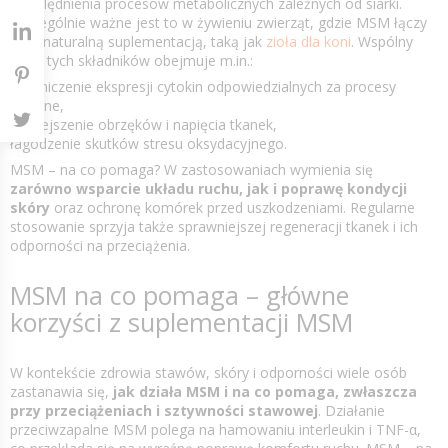
uwzględnienia procesów metabolicznych zależnych od siarki.
Szczególnie ważne jest to w żywieniu zwierząt, gdzie MSM łączy
się z naturalną suplementacją, taką jak
zioła dla koni
. Wspólny
efekt tych składników obejmuje m.in.:
ograniczenie ekspresji cytokin odpowiedzialnych za procesy
zapalne,
zmniejszenie obrzęków i napięcia tkanek,
łagodzenie skutków stresu oksydacyjnego.
MSM – na co pomaga? W zastosowaniach wymienia się
zarówno wsparcie układu ruchu, jak i poprawę kondycji
skóry
oraz ochronę komórek przed uszkodzeniami. Regularne
stosowanie sprzyja także sprawniejszej regeneracji tkanek i ich
odporności na przeciążenia.
MSM na co pomaga – główne
korzyści z suplementacji MSM
W kontekście zdrowia stawów, skóry i odporności wiele osób
zastanawia się,
jak działa MSM i na co pomaga, zwłaszcza
przy przeciążeniach i sztywności stawowej
. Działanie
przeciwzapalne MSM polega na hamowaniu interleukin i TNF-α,