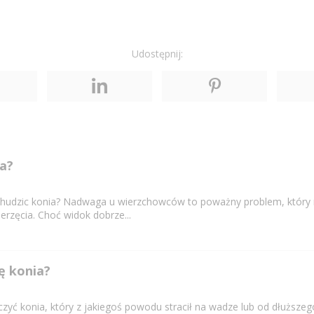
Udostępnij:
ia?
dchudzic konia? Nadwaga u wierzchowców to poważny problem, który
erzęcia. Choć widok dobrze...
ę konia?
czyć konia, który z jakiegoś powodu stracił na wadze lub od dłuższe