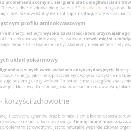
i z problemami skórnymi, alergiami oraz dolegliwościami tra
Chcesz zadbać o zdrową dietę zwierząt?
Zioła dla koni
mogą dodatkow
mię lniane, stanowi istotny element suplementacji, który wzmacnia d
orzystnym profilu aminokwasowym
nia lnianego jest jego
wysoka zawartość łatwo przyswajalnego 
 profil aminokwasowy, który wspiera zarówno
rozwój mięśni u młody
Dzięki temu siemię lniane może być skutecznym elementem diety wspi
ących układ pokarmowy
lignanów o silnych właściwościach antyoksydacyjnych
, które 
puszczalnego, jak i nierozpuszczalnego, wpływa korzystnie na
fun
abilizuje poziom glukozy we krwi. To ostatnie ma szczególne znaczeni
e krwi jest kluczowy dla zapobiegania powikłaniom zdrowotnym, takim
 – korzyści zdrowotne
ji śluzowych, lignanów oraz błonnika, siemię lniane wspiera zdrow
unkcjonowanie układu odpornościowego.
Siemię lniane może znaczą
 z problemami zdrowotnymi. Jest to naturalne wsparcie zdrowia organ