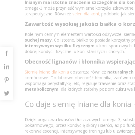
lnianym ma istotne znaczenie szczególnie dla
kon
omega-3 może przynieść wymierne korzyści zdrowotne. 
terapeutyczne. Również
selen dla koni
, podobnie jak sie
Zawartość wysokiej jakości białka o k
Kolejnym cennym elementem wartości odżywczej siemie
suchej masy
. Co istotne, białko to posiada korzystny
intensywnym wysiłku fizycznym
u koni sportowych. 
dobrej kondycji fizycznej u koni starszych i chorych.
Obecność lignanów i błonnika wspieraj
Siemię lniane dla konia
dostarcza również
naturalnych 
komórkowe. Dodatkowo obecność błonnika, zarówno roz
wspomaga perystaltykę jelit, reguluje trawienie oraz st
metabolicznym
, dla których stabilny poziom cukru w
Co daje siemię lniane dla konia
Dzięki bogactwu kwasów tłuszczowych omega-3, substanc
pokarmowego, przez kondycję skóry i sierści, aż po f
rekonwalescencji, intensywnego treningu lub u zwierząt