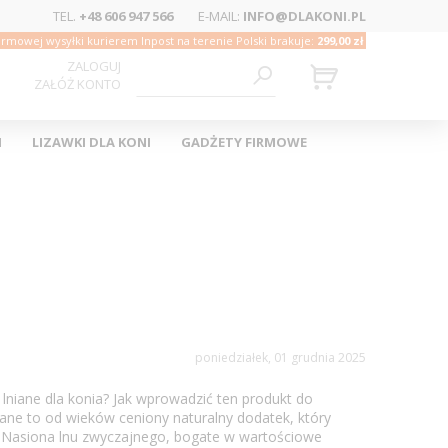
TEL.
+48 606 947 566
E-MAIL:
INFO@DLAKONI.PL
rmowej wysyłki kurierem Inpost na terenie Polski brakuje:
299,00 zł
ZALOGUJ
ZAŁÓŻ KONTO
I
LIZAWKI DLA KONI
GADŻETY FIRMOWE
poniedziałek, 01 grudnia 2025
 lniane dla konia? Jak wprowadzić ten produkt do
iane to od wieków ceniony naturalny dodatek, który
i. Nasiona lnu zwyczajnego, bogate w wartościowe