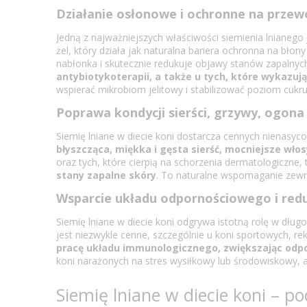
Działanie osłonowe i ochronne na prz
Jedną z najważniejszych właściwości siemienia lnianeg
żel, który działa jak naturalna bariera ochronna na błony 
nabłonka i skutecznie redukuje objawy stanów zapalnyc
antybiotykoterapii, a także u tych, które wykazuj
wspierać mikrobiom jelitowy i stabilizować poziom cukru
Poprawa kondycji sierści, grzywy, ogona 
Siemię lniane w diecie koni dostarcza cennych nienasyc
błyszcząca, miękka i gęsta sierść, mocniejsze wło
oraz tych, które cierpią na schorzenia dermatologiczne,
stany zapalne skóry
. To naturalne wspomaganie zewnę
Wsparcie układu odpornościowego i red
Siemię lniane w diecie koni odgrywa istotną rolę w dł
jest niezwykle cenne, szczególnie u koni sportowych, re
pracę układu immunologicznego, zwiększając odpo
koni narażonych na stres wysiłkowy lub środowiskowy, a
Siemię lniane w diecie koni – 