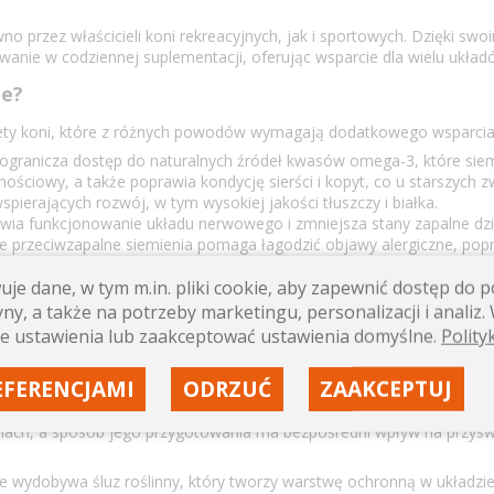
ówno przez właścicieli koni rekreacyjnych, jak i sportowych. Dzięki
anie w codziennej suplementacji, oferując wsparcie dla wielu układ
ne?
iety koni, które z różnych powodów wymagają dodatkowego wsparcia 
ogranicza dostęp do naturalnych źródeł kwasów omega-3, które siemi
iowy, a także poprawia kondycję sierści i kopyt, co u starszych zw
ierających rozwój, w tym wysokiej jakości tłuszczy i białka.
wia funkcjonowanie układu nerwowego i zmniejsza stany zapalne dz
ie przeciwzapalne siemienia pomaga łagodzić objawy alergiczne, popra
we siemienia chronią błony śluzowe przewodu pokarmowego i wspieraj
je dane, w tym m.in. pliki cookie, aby zapewnić dostęp do
 i wspiera regenerację organizmu po przebytej chorobie lub leczeniu
k wpływa na stabilizację poziomu cukru we krwi, co jest kluczowe dla 
ny, a także na potrzeby marketingu, personalizacji i analiz. 
e ustawienia lub zaakceptować ustawienia domyślne.
Polity
praktyczne zastosowanie siemienia lnianego w różnych stadiach życia 
zas wprowadzania nowych składników do diety, ułatwiając akceptac
EFERENCJAMI
ODRZUĆ
ZAAKCEPTUJ
ormach, a sposób jego przygotowania ma bezpośredni wpływ na przys
e wydobywa śluz roślinny, który tworzy warstwę ochronną w układzi