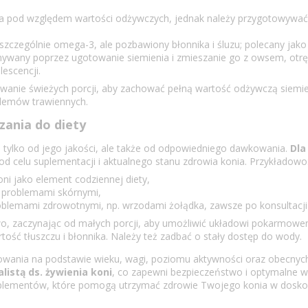
na pod względem wartości odżywczych, jednak należy przygotowywać 
zczególnie omega-3, ale pozbawiony błonnika i śluzu; polecany jako u
nywany poprzez ugotowanie siemienia i zmieszanie go z owsem, otrę
escencji.
wanie świeżych porcji, aby zachować pełną wartość odżywczą siemien
blemów trawiennych.
ania do diety
ie tylko od jego jakości, ale także od odpowiedniego dawkowania.
Dla
 od celu suplementacji i aktualnego stanu zdrowia konia. Przykładowo
i jako element codziennej diety,
z problemami skórnymi,
blemami zdrowotnymi, np. wrzodami żołądka, zawsze po konsultacji
wo, zaczynając od małych porcji, aby umożliwić układowi pokarmowe
ść tłuszczu i błonnika. Należy też zadbać o stały dostęp do wody.
owania na podstawie wieku, wagi, poziomu aktywności oraz obecnyc
listą ds. żywienia koni
, co zapewni bezpieczeństwo i optymalne wy
uplementów, które pomogą utrzymać zdrowie Twojego konia w doskonał