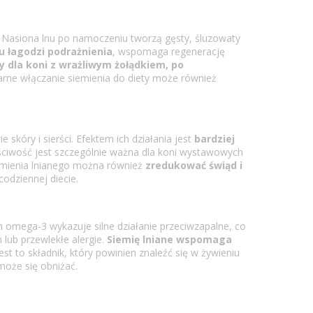
. Nasiona lnu po namoczeniu tworzą gęsty, śluzowaty
u łagodzi podrażnienia
, wspomaga regenerację
y dla koni z wrażliwym żołądkiem, po
larne włączanie siemienia do diety może również
kóry i sierści. Efektem ich działania jest
bardziej
ściwość jest szczególnie ważna dla koni wystawowych
siemienia lnianego można również
zredukować świąd i
odziennej diecie.
 omega-3 wykazuje silne działanie przeciwzapalne, co
 lub przewlekłe alergie.
Siemię lniane wspomaga
est to składnik, który powinien znaleźć się w żywieniu
może się obniżać.