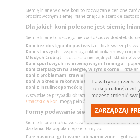
Siemię lniane w diecie koni to rozwiązanie cenione zar
prozdrowotnym siemię lniane znajduje szerokie zastosow
Dla jakich koni polecane jest siemię lnia
Siemię lniane to szczególnie wartościowy dodatek do d
Koni bez dostępu do pastwiska
– brak świeżej trawy 
Koni starszych
– wspomaga układ pokarmowy i odpornośc
Młodych źrebiąt
– dostarcza niezbędnych składników wsp
Koni sportowych i w intensywnym treningu
– popra
Koni cierpiących na alergie, w tym skórne
– działan
Koni z problemami trawiennymi
– właściwości śluzo
Ta witryna przechowu
Koni w okresie rekonwalescencji
– dostarcza energii
Koni z insulinoopornością
– zawarty w siemieniu błonni
funkcjonalności witry
możesz zmienić swoj
Wszystkie te przypadki obrazują, jak szerokie może być 
smaczki dla koni
mogą pełnić funkcję motywacyjną podc
ZARZĄDZAJ PR
Formy podawania siemienia lnianego
Siemię lniane można wdrażać do diety konia w kilku f
działania. Najpopularniejsze formy to:
Całe nasiona: gotowane lub namoczone
– gotowani