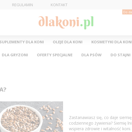
REGULAMIN
KONTAKT
Do da
SUPLEMENTY DLA KONI
OLEJE DLA KONI
KOSMETYKI DLA KON
DLA GRYZONI
OFERTY SPECJALNE
DLA PSÓW
DO STAJNI
A?
Zastanawiasz się, co daje siemię
codziennego żywienia? Siemię ln
wspiera zdrowie i witalność kon