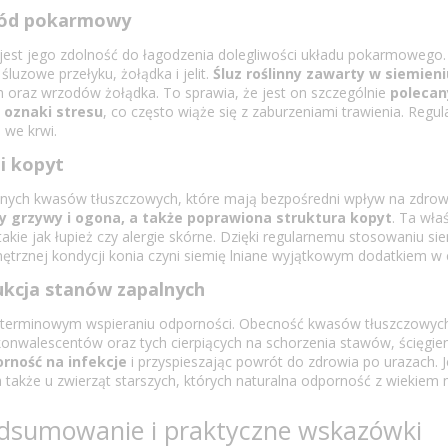
ewód pokarmowy
o jest jego zdolność do łagodzenia dolegliwości układu pokarmowego
śluzowe przełyku, żołądka i jelit.
Śluz roślinny
zawarty w siemieni
h oraz wrzodów żołądka. To sprawia, że jest on szczególnie
polecan
ą oznaki stresu
, co często wiąże się z zaburzeniami trawienia. Regu
 we krwi.
i kopyt
onych kwasów tłuszczowych, które mają bezpośredni wpływ na zdrowie s
sy grzywy i ogona, a także poprawiona struktura kopyt
. Ta wła
 takie jak łupież czy alergie skórne. Dzięki regularnemu stosowaniu 
trznej kondycji konia czyni siemię lniane wyjątkowym dodatkiem w c
ukcja stanów zapalnych
ugoterminowym wspieraniu odporności. Obecność kwasów tłuszczowych
konwalescentów oraz tych cierpiących na schorzenia stawów, ścięgien
rność na infekcje
i przyspieszając powrót do zdrowia po urazach. J
 także u zwierząt starszych, których naturalna odporność z wiekiem 
podsumowanie i praktyczne wskazówki