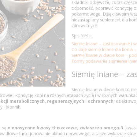
składniki odżywcze, coraz części
odporność, poprawić kondycję o
pokarmowego. Dzięki swoim wsz
niezastąpiony suplement dla kon
zdrowotnych.
Spis treści:
Siemię lniane – zastosowanie i 
Co daje siemię lniane dla konia 
Siemię lniane w diecie koni – p
Formy podawania siemienia lnia
Siemię lniane – z
Siemię lniane w diecie koni to n
drowie i kondycję koni na różnych etapach życia i w różnych warunk
kcji metabolicznych, regeneracyjnych i ochronnych
, dzięki sw
 i błonnik.
o są
nienasycone kwasy tłuszczowe, zwłaszcza omega-3
(kwas 
awidłowe funkcjonowanie układu nerwowego, a także wykazuje silne 