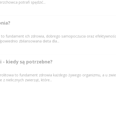
erzchowca potrafi spędzić...
onia?
 to fundament ich zdrowia, dobrego samopoczucia oraz efektywności 
powiednio zbilansowana dieta dla...
ni - kiedy są potrzebne?
litowa to fundament zdrowia każdego żywego organizmu, a u zwier
 z nielicznych zwierząt, które...