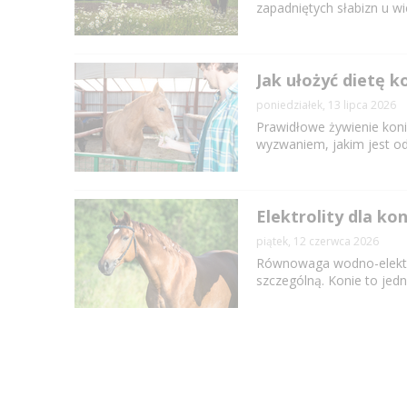
zapadniętych słabizn u wi
Jak ułożyć dietę k
poniedziałek, 13 lipca 2026
Prawidłowe żywienie koni
wyzwaniem, jakim jest od
Elektrolity dla ko
piątek, 12 czerwca 2026
Równowaga wodno-elektro
szczególną. Konie to jedne