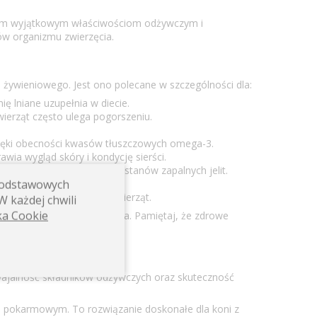
 swoim wyjątkowym właściwościom odżywczym i
ów organizmu zwierzęcia.
żywieniowego. Jest ono polecane w szczególności dla:
ę lniane uzupełnia w diecie.
ierząt często ulega pogorszeniu.
ięki obecności kwasów tłuszczowych omega-3.
wia wygląd skóry i kondycję sierści.
ą leczenie wrzodów oraz stanów zapalnych jelit.
 podstawowych
 farmakologicznym.
kontroli glikemii u tych zwierząt.
W każdej chwili
ka Cookie
i aktywności fizycznej konia. Pamiętaj, że zdrowe
ję zdrowych suplementów.
wajalność składników odżywczych oraz skuteczność
e pokarmowym. To rozwiązanie doskonałe dla koni z