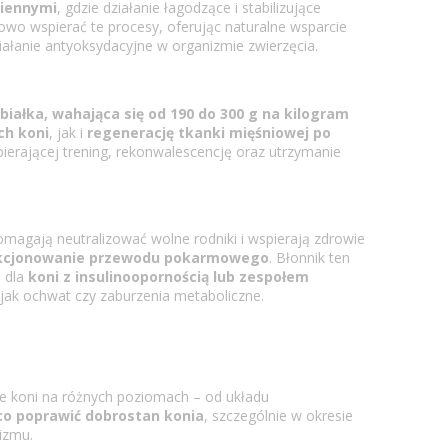
wiennymi
, gdzie działanie łagodzące i stabilizujące
o wspierać te procesy, oferując naturalne wsparcie
ziałanie antyoksydacyjne w organizmie zwierzęcia.
białka
, wahająca się od 190 do 300 g na kilogram
ch koni
, jak i
regenerację tkanki mięśniowej po
erającej trening, rekonwalescencję oraz utrzymanie
pomagają neutralizować wolne rodniki i wspierają zdrowie
kcjonowanie przewodu pokarmowego
. Błonnik ten
e dla
koni z insulinoopornością lub zespołem
 jak ochwat czy zaburzenia metaboliczne.
ie koni na różnych poziomach – od układu
co poprawić dobrostan konia
, szczególnie w okresie
izmu.