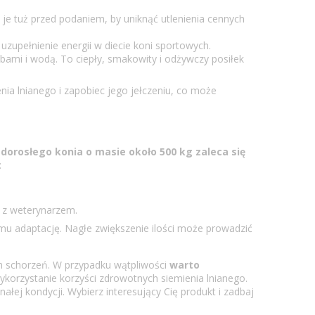
je tuż przed podaniem, by uniknąć utlenienia cennych
zupełnienie energii w diecie koni sportowych.
bami i wodą. To ciepły, smakowity i odżywczy posiłek
ia lnianego i zapobiec jego jełczeniu, co może
 dorosłego konia o masie około 500 kg zaleca się
:
 z weterynarzem.
mu adaptację. Nagłe zwiększenie ilości może prowadzić
h schorzeń. W przypadku wątpliwości
warto
korzystanie korzyści zdrowotnych siemienia lnianego.
ej kondycji. Wybierz interesujący Cię produkt i zadbaj