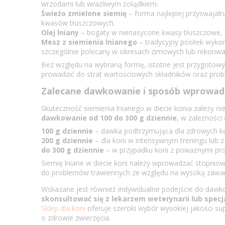
wrzodami lub wrażliwym żołądkiem.
Świeżo zmielone siemię
– forma najlepiej przyswajal
kwasów tłuszczowych.
Olej lniany
– bogaty w nienasycone kwasy tłuszczowe, s
Mesz z siemienia lnianego
– tradycyjny posiłek wyko
szczególnie polecany w okresach zimowych lub rekonwal
Bez względu na wybraną formę, istotne jest przygotowy
prowadzić do strat wartościowych składników oraz pro
Zalecane dawkowanie i sposób wprowadz
Skuteczność siemienia lnianego w diecie konia zależy n
dawkowanie od
100 do 300 g dziennie
, w zależności
100 g dziennie
– dawka podtrzymująca dla zdrowych kon
200 g dziennie
– dla koni w intensywnym treningu lub 
do 300 g dziennie
– w przypadku koni z poważnymi pro
Siemię lniane w diecie koni należy wprowadzać stopnio
do problemów trawiennych ze względu na wysoką zawarto
Wskazane jest również indywidualne podejście do dawk
skonsultować się z lekarzem weterynarii lub specja
Sklep dla koni
oferuje szeroki wybór wysokiej jakości s
o zdrowie zwierzęcia.