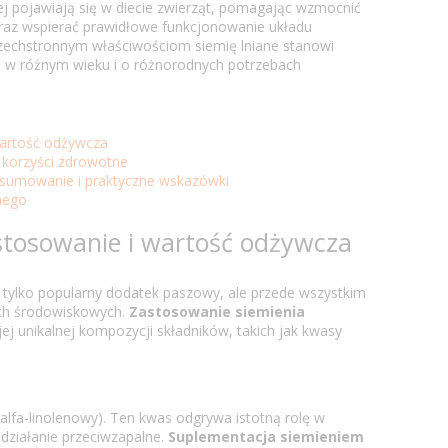
ej pojawiają się w diecie zwierząt, pomagając wzmocnić
raz wspierać prawidłowe funkcjonowanie układu
echstronnym właściwościom siemię lniane stanowi
i w różnym wieku i o różnorodnych potrzebach
wartość odżywcza
– korzyści zdrowotne
odsumowanie i praktyczne wskazówki
nego
astosowanie i wartość odżywcza
ie tylko popularny dodatek paszowy, ale przede wszystkim
ach środowiskowych.
Zastosowanie siemienia
ojej unikalnej kompozycji składników, takich jak kwasy
alfa-linolenowy). Ten kwas odgrywa istotną rolę w
działanie przeciwzapalne.
Suplementacja siemieniem