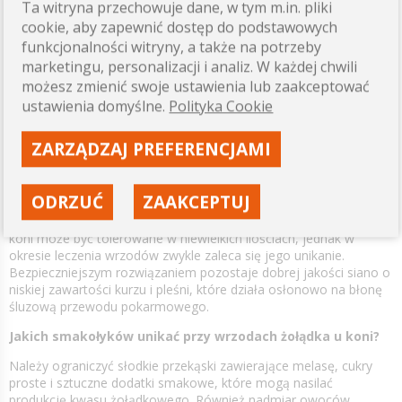
Ta witryna przechowuje dane, w tym m.in. pliki
Owies jest paszą wysokoenergetyczną i zawiera znaczną ilość
cookie, aby zapewnić dostęp do podstawowych
skrobi, która w żołądku konia prowadzi do zwiększonej produkcji
funkcjonalności witryny, a także na potrzeby
kwasu. Jeśli podawany jest w dużych ilościach lub bez
marketingu, personalizacji i analiz. W każdej chwili
odpowiedniej ilości włókna pokarmowego, może powodować
możesz zmienić swoje ustawienia lub zaakceptować
silne podrażnienia i nasilenie objawów bólowych. U koni z
ustawienia domyślne.
Polityka Cookie
wrzodami nawet niewielkie błędy żywieniowe mogą prowadzić do
nawrotów choroby, dlatego owies często ogranicza się lub
całkowicie usuwa z diety na czas leczenia.
ZARZĄDZAJ PREFERENCJAMI
Czy koń z wrzodami może jeść siano kiszonkowe?
ODRZUĆ
ZAAKCEPTUJ
Siano kiszonkowe ma kwaśny odczyn i zawiera produkty
fermentacji, które mogą podrażniać ściany żołądka. U niektórych
koni może być tolerowane w niewielkich ilościach, jednak w
okresie leczenia wrzodów zwykle zaleca się jego unikanie.
Bezpieczniejszym rozwiązaniem pozostaje dobrej jakości siano o
niskiej zawartości kurzu i pleśni, które działa osłonowo na błonę
śluzową przewodu pokarmowego.
Jakich smakołyków unikać przy wrzodach żołądka u koni?
Należy ograniczyć słodkie przekąski zawierające melasę, cukry
proste i sztuczne dodatki smakowe, które mogą nasilać
produkcję kwasu żołądkowego. Również nadmiar owoców