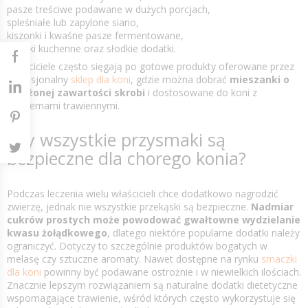
pasze treściwe podawane w dużych porcjach,
spleśniałe lub zapylone siano,
kiszonki i kwaśne pasze fermentowane,
resztki kuchenne oraz słodkie dodatki.
Właściciele często sięgają po gotowe produkty oferowane przez
profesjonalny
sklep dla koni
, gdzie można dobrać
mieszanki o
obniżonej zawartości skrobi
i dostosowane do koni z
problemami trawiennymi.
Czy wszystkie przysmaki są
bezpieczne dla chorego konia?
Podczas leczenia wielu właścicieli chce dodatkowo nagrodzić
zwierzę, jednak nie wszystkie przekąski są bezpieczne.
Nadmiar
cukrów prostych może powodować gwałtowne wydzielanie
kwasu żołądkowego
, dlatego niektóre popularne dodatki należy
ograniczyć. Dotyczy to szczególnie produktów bogatych w
melasę czy sztuczne aromaty. Nawet dostępne na rynku
smaczki
dla koni
powinny być podawane ostrożnie i w niewielkich ilościach.
Znacznie lepszym rozwiązaniem są naturalne dodatki dietetyczne
wspomagające trawienie, wśród których często wykorzystuje się