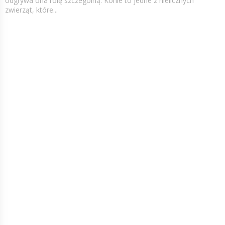
odgrywa ona rolę szczególną. Konie to jedne z nielicznych
zwierząt, które...