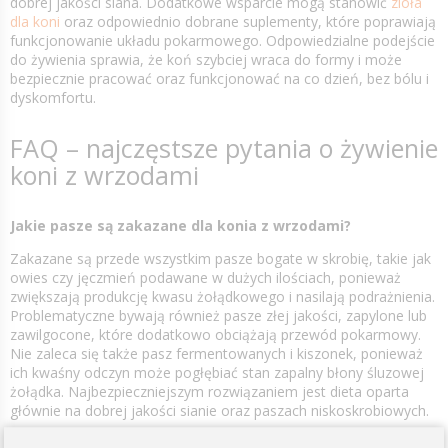
dobrej jakości siana. Dodatkowe wsparcie mogą stanowić
zioła
dla koni
oraz odpowiednio dobrane suplementy, które poprawiają
funkcjonowanie układu pokarmowego. Odpowiedzialne podejście
do żywienia sprawia, że koń szybciej wraca do formy i może
bezpiecznie pracować oraz funkcjonować na co dzień, bez bólu i
dyskomfortu.
FAQ – najczęstsze pytania o żywienie
koni z wrzodami
Jakie pasze są zakazane dla konia z wrzodami?
Zakazane są przede wszystkim pasze bogate w skrobię, takie jak
owies czy jęczmień podawane w dużych ilościach, ponieważ
zwiększają produkcję kwasu żołądkowego i nasilają podrażnienia.
Problematyczne bywają również pasze złej jakości, zapylone lub
zawilgocone, które dodatkowo obciążają przewód pokarmowy.
Nie zaleca się także pasz fermentowanych i kiszonek, ponieważ
ich kwaśny odczyn może pogłębiać stan zapalny błony śluzowej
żołądka. Najbezpieczniejszym rozwiązaniem jest dieta oparta
głównie na dobrej jakości sianie oraz paszach niskoskrobiowych.
Dlaczego owies szkodzi koniom z wrzodami?