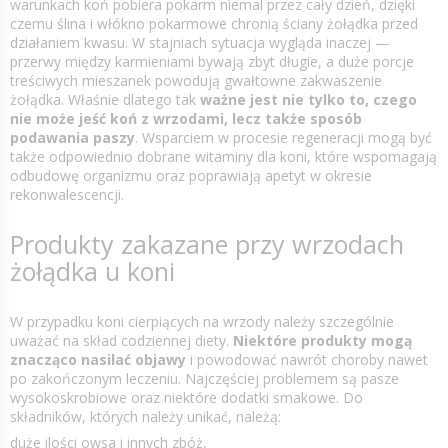
warunkach koń pobiera pokarm niemal przez cały dzień, dzięki
czemu ślina i włókno pokarmowe chronią ściany żołądka przed
działaniem kwasu. W stajniach sytuacja wygląda inaczej —
przerwy między karmieniami bywają zbyt długie, a duże porcje
treściwych mieszanek powodują gwałtowne zakwaszenie
żołądka. Właśnie dlatego tak
ważne jest nie tylko to, czego
nie może jeść koń z wrzodami, lecz także sposób
podawania paszy
. Wsparciem w procesie regeneracji mogą być
także odpowiednio dobrane witaminy dla koni, które wspomagają
odbudowę organizmu oraz poprawiają apetyt w okresie
rekonwalescencji.
Produkty zakazane przy wrzodach
żołądka u koni
W przypadku koni cierpiących na wrzody należy szczególnie
uważać na skład codziennej diety.
Niektóre produkty mogą
znacząco nasilać objawy
i powodować nawrót choroby nawet
po zakończonym leczeniu. Najczęściej problemem są pasze
wysokoskrobiowe oraz niektóre dodatki smakowe. Do
składników, których należy unikać, należą:
duże ilości owsa i innych zbóż,