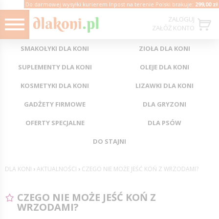
Do darmowej wysyłki kurierem Inpost na terenie Polski brakuje:
299,00 zł
ZALOGUJ
ZAŁÓŻ KONTO
SMAKOŁYKI DLA KONI
ZIOŁA DLA KONI
SUPLEMENTY DLA KONI
OLEJE DLA KONI
KOSMETYKI DLA KONI
LIZAWKI DLA KONI
GADŻETY FIRMOWE
DLA GRYZONI
OFERTY SPECJALNE
DLA PSÓW
DO STAJNI
DLA KONI
›
AKTUALNOŚCI
›
CZEGO NIE MOŻE JEŚĆ KOŃ Z WRZODAMI?
CZEGO NIE MOŻE JEŚĆ KOŃ Z
WRZODAMI?