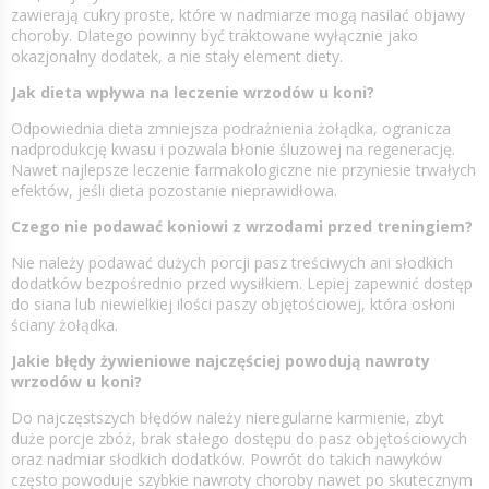
zawierają cukry proste, które w nadmiarze mogą nasilać objawy
choroby. Dlatego powinny być traktowane wyłącznie jako
okazjonalny dodatek, a nie stały element diety.
Jak dieta wpływa na leczenie wrzodów u koni?
Odpowiednia dieta zmniejsza podrażnienia żołądka, ogranicza
nadprodukcję kwasu i pozwala błonie śluzowej na regenerację.
Nawet najlepsze leczenie farmakologiczne nie przyniesie trwałych
efektów, jeśli dieta pozostanie nieprawidłowa.
Czego nie podawać koniowi z wrzodami przed treningiem?
Nie należy podawać dużych porcji pasz treściwych ani słodkich
dodatków bezpośrednio przed wysiłkiem. Lepiej zapewnić dostęp
do siana lub niewielkiej ilości paszy objętościowej, która osłoni
ściany żołądka.
Jakie błędy żywieniowe najczęściej powodują nawroty
wrzodów u koni?
Do najczęstszych błędów należy nieregularne karmienie, zbyt
duże porcje zbóż, brak stałego dostępu do pasz objętościowych
oraz nadmiar słodkich dodatków. Powrót do takich nawyków
często powoduje szybkie nawroty choroby nawet po skutecznym