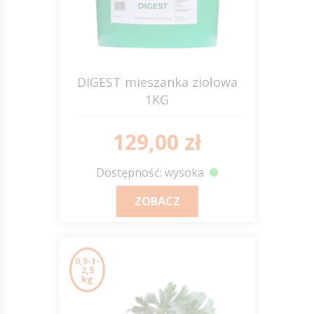
DIGEST mieszanka ziołowa
1KG
EQUIHERBS
129,00 zł
Dostępność: wysoka
ZOBACZ
0,5-1-
2,5
kg