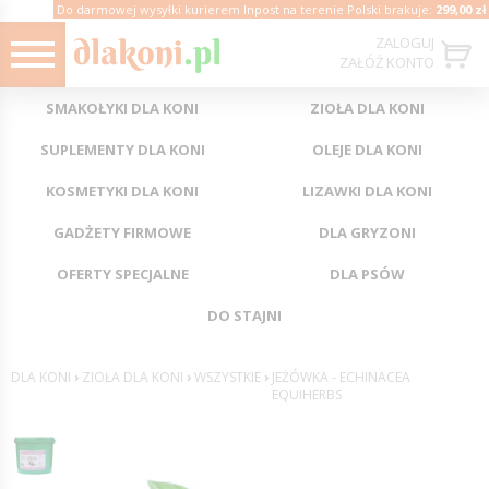
Do darmowej wysyłki kurierem Inpost na terenie Polski brakuje:
299,00 zł
ZALOGUJ
ZAŁÓŻ KONTO
SMAKOŁYKI DLA KONI
ZIOŁA DLA KONI
SUPLEMENTY DLA KONI
OLEJE DLA KONI
KOSMETYKI DLA KONI
LIZAWKI DLA KONI
GADŻETY FIRMOWE
DLA GRYZONI
OFERTY SPECJALNE
DLA PSÓW
DO STAJNI
DLA KONI
›
ZIOŁA DLA KONI
›
WSZYSTKIE
›
JEŻÓWKA - ECHINACEA
EQUIHERBS