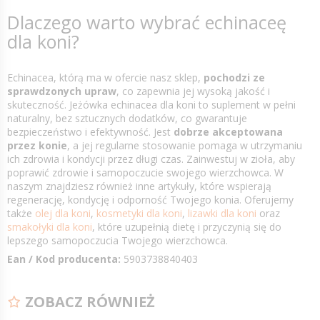
Dlaczego warto wybrać echinaceę
dla koni?
Echinacea, którą ma w ofercie nasz sklep,
pochodzi ze
sprawdzonych upraw
, co zapewnia jej wysoką jakość i
skuteczność. Jeżówka echinacea dla koni to suplement w pełni
naturalny, bez sztucznych dodatków, co gwarantuje
bezpieczeństwo i efektywność. Jest
dobrze akceptowana
przez konie
, a jej regularne stosowanie pomaga w utrzymaniu
ich zdrowia i kondycji przez długi czas. Zainwestuj w zioła, aby
poprawić zdrowie i samopoczucie swojego wierzchowca. W
naszym znajdziesz również inne artykuły, które wspierają
regenerację, kondycję i odporność Twojego konia. Oferujemy
także
olej dla koni
,
kosmetyki dla koni
,
lizawki dla koni
oraz
smakołyki dla koni
, które uzupełnią dietę i przyczynią się do
lepszego samopoczucia Twojego wierzchowca.
Ean / Kod producenta:
5903738840403
ZOBACZ RÓWNIEŻ