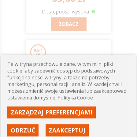
Dostępność: wysoka
ZOBACZ
0,5-1
kg
Ta witryna przechowuje dane, w tym m.in. pliki
cookie, aby zapewnić dostęp do podstawowych
funkcjonalności witryny, a także na potrzeby
marketingu, personalizacji i analiz. W każdej chwili
możesz zmienić swoje ustawienia lub zaakceptować
ustawienia domyślne.
Polityka Cookie
ZARZĄDZAJ PREFERENCJAMI
Podbiał
ODRZUĆ
ZAAKCEPTUJ
EQUIHERBS