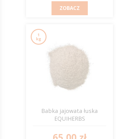
ZOBACZ
1
kg
Babka jajowata łuska
EQUIHERBS
65,00 zł