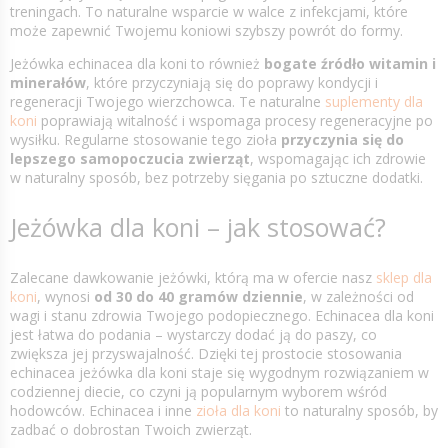
treningach. To naturalne wsparcie w walce z infekcjami, które
może zapewnić Twojemu koniowi szybszy powrót do formy.
Jeżówka echinacea dla koni to również
bogate źródło witamin i
minerałów
, które przyczyniają się do poprawy kondycji i
regeneracji Twojego wierzchowca. Te naturalne
suplementy dla
koni
poprawiają witalność i wspomaga procesy regeneracyjne po
wysiłku. Regularne stosowanie tego zioła
przyczynia się do
lepszego samopoczucia zwierząt
, wspomagając ich zdrowie
w naturalny sposób, bez potrzeby sięgania po sztuczne dodatki.
Jeżówka dla koni – jak stosować?
Zalecane dawkowanie jeżówki, którą ma w ofercie nasz
sklep dla
koni
, wynosi
od 30 do 40 gramów dziennie
, w zależności od
wagi i stanu zdrowia Twojego podopiecznego. Echinacea dla koni
jest łatwa do podania – wystarczy dodać ją do paszy, co
zwiększa jej przyswajalność. Dzięki tej prostocie stosowania
echinacea jeżówka dla koni staje się wygodnym rozwiązaniem w
codziennej diecie, co czyni ją popularnym wyborem wśród
hodowców. Echinacea i inne
zioła dla koni
to naturalny sposób, by
zadbać o dobrostan Twoich zwierząt.