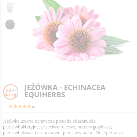
JEŻÓWKA - ECHINACEA
0,5-1-
EQUIHERBS
2,5 kg
5.0
Jeżówka zwana echinaceą posiada właściwości
przeciwbakteryjne, przeciwwirusowe, przeciwgrzybicze,
przeciwbólowe, rozkurczowe, przeciwzapalne. Ziele pobudza