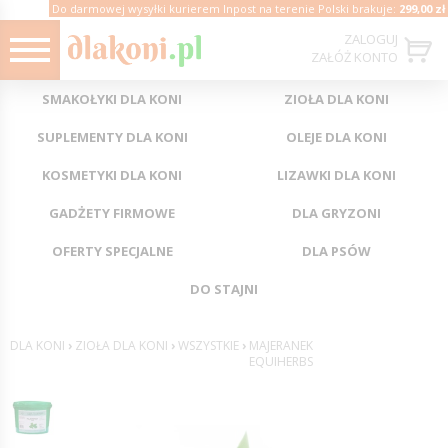
Do darmowej wysyłki kurierem Inpost na terenie Polski brakuje:
299,00 zł
ZALOGUJ
ZAŁÓŻ KONTO
SMAKOŁYKI DLA KONI
ZIOŁA DLA KONI
SUPLEMENTY DLA KONI
OLEJE DLA KONI
KOSMETYKI DLA KONI
LIZAWKI DLA KONI
GADŻETY FIRMOWE
DLA GRYZONI
OFERTY SPECJALNE
DLA PSÓW
DO STAJNI
DLA KONI
›
ZIOŁA DLA KONI
›
WSZYSTKIE
›
MAJERANEK
EQUIHERBS