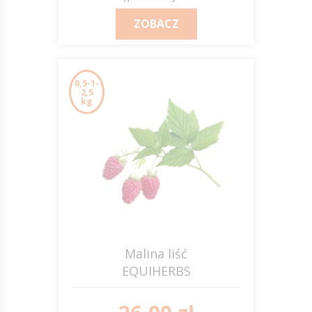
ZOBACZ
0,5-1-
2,5
kg
Malina liść
EQUIHERBS