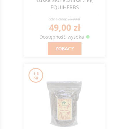
Łuska słonecznika 7 kg
EQUIHERBS
Stara cena:
56,00 zł
49,00 zł
Dostępność: wysoka
ZOBACZ
1,5
kg