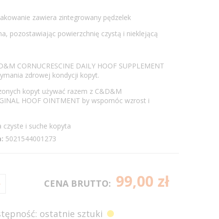
opakowanie zawiera zintegrowany pędzelek
ha, pozostawiając powierzchnię czystą i nieklejącą
&D&M CORNUCRESCINE DAILY HOOF SUPPLEMENT
ymania zdrowej kondycji kopyt.
dzonych kopyt używać razem z C&D&M
GINAL HOOF OINTMENT by wspomóc wzrost i
ste i suche kopyta
:
5021544001273
99,00 zł
CENA BRUTTO:
tępność: ostatnie sztuki