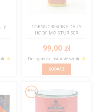
ący
CORNUCRESCINE DAILY
HOOF MOISTURISER
preparat nawilżający do
kopyt z pędzelkiem 500ml
99,00 zł
C&D&M
uki
Dostępność: ostatnie sztuki
ZOBACZ
455ml