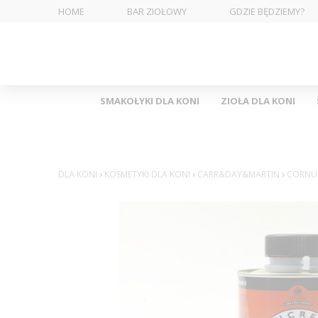
HOME
BAR ZIOŁOWY
GDZIE BĘDZIEMY?
SMAKOŁYKI DLA KONI
ZIOŁA DLA KONI
DLA KONI
›
KOSMETYKI DLA KONI
›
CARR&DAY&MARTIN
›
CORNUC