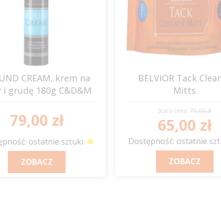
ND CREAM, krem na
BELVIOR Tack Clea
y i grudę 180g C&D&M
Mitts
rękawiczki do czyszc
Stara cena:
75,00 zł
skóry "Step 1", (op.10
79,00 zł
65,00 zł
C&D&M
Dostępność: ostatnie szt
pność: ostatnie sztuki
ZOBACZ
ZOBACZ