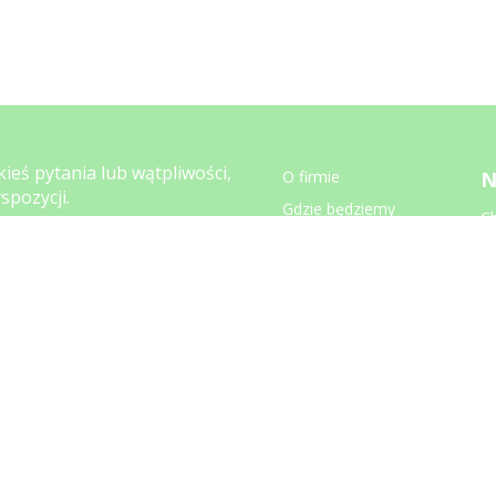
kieś pytania lub wątpliwości,
O firmie
N
spozycji.
Gdzie będziemy
C
947 566
Za
Zwroty i reklamacje
koni.pl
Wysyłka
Regulamin
Kontakt
00 - 15.00
Blog
FAQ
Ustawienia prywatności
M