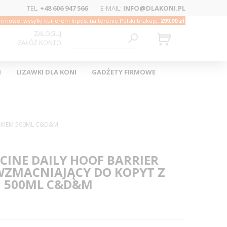
TEL.
+48 606 947 566
E-MAIL:
INFO@DLAKONI.PL
rmowej wysyłki kurierem Inpost na terenie Polski brakuje:
299,00 zł
ZALOGUJ
ZAŁÓŻ KONTO
I
LIZAWKI DLA KONI
GADŻETY FIRMOWE
LKIEM 500ML C&D&M
INE DAILY HOOF BARRIER
WZMACNIAJĄCY DO KOPYT Z
M 500ML C&D&M