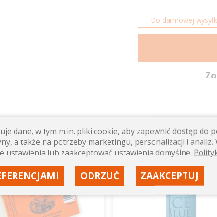
Do darmowej wysyłki 
Zo
je dane, w tym m.in. pliki cookie, aby zapewnić dostęp do
ny, a także na potrzeby marketingu, personalizacji i analiz. 
500ml
e ustawienia lub zaakceptować ustawienia domyślne.
Polity
EFERENCJAMI
ODRZUĆ
ZAAKCEPTUJ