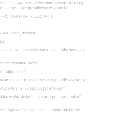
 HOOF BARRIER - wzmacnia i wspiera strukturę
 ich zdrowia oraz prawidłowej wilgotności.
 PROFILAKTYKA I PIELĘGNACJA
kkich i kruchych kopyt
tku
kierunkowa bariera wzmacniająca i zabezpieczjąca
nianiem nadmiaru wody
ć "oddychania"
niu amoniaku z moczu, niszczącego podeszwę kopyta
antybakteryjne, by zapobiegać infekcjom
stkim w okresie jesiennym oraz podczas "mokrej"
 przed wprowadzeniem konia na mokre lub błotne