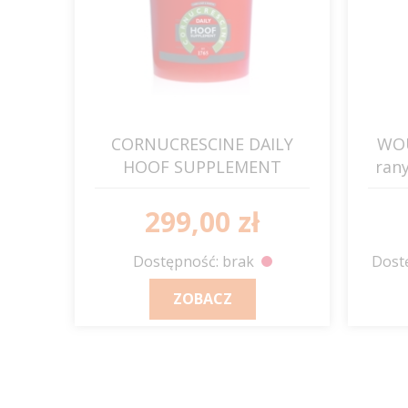
CORNUCRESCINE DAILY
WOU
HOOF SUPPLEMENT
ran
suplement do kopyt 6kg
C&D&M
299,00 zł
Dostępność: brak
Dostę
ZOBACZ