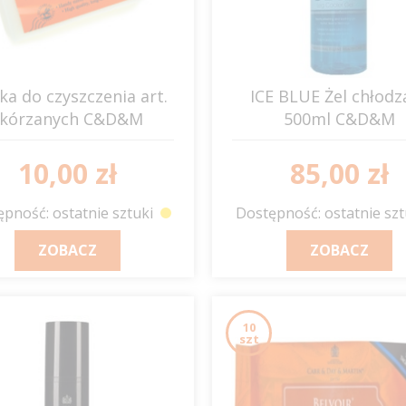
a do czyszczenia art.
ICE BLUE Żel chłodz
skórzanych C&D&M
500ml C&D&M
10,00 zł
85,00 zł
pność: ostatnie sztuki
Dostępność: ostatnie szt
ZOBACZ
ZOBACZ
10
szt