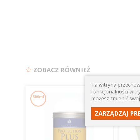
ZOBACZ RÓWNIEŻ
Ta witryna przechowu
funkcjonalności witry
500ml
100g
możesz zmienić swoj
ZARZĄDZAJ PR