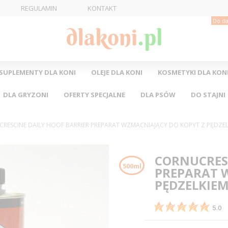
REGULAMIN
KONTAKT
Do da
SUPLEMENTY DLA KONI
OLEJE DLA KONI
KOSMETYKI DLA KON
DLA GRYZONI
OFERTY SPECJALNE
DLA PSÓW
DO STAJNI
RESCINE DAILY HOOF BARRIER PREPARAT WZMACNIAJĄCY DO KOPYT Z PĘDZE
CORNUCRESC
500ml
PREPARAT 
PĘDZELKIE
5.0