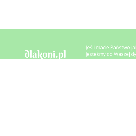
Jeśli macie Państwo ja
jesteśmy do Waszej dy
Telefon:
+48 606 
E-mail:
info@dla
ul. Cegielnia 6
42-282 Kruszyna
Pracujemy: Pon - Pt 8.
NIP 526-241-96-94
Sprawdź nasze
opinie: