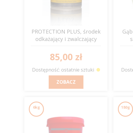
PROTECTION PLUS, środek
Gąbk
odkażający i zwalczający
grudę 500ml C&D&M
85,00 zł
Dostępność: ostatnie sztuki
Dostę
ZOBACZ
6kg
180g