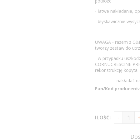
podłoże
- łatwe nakładanie, 
- błyskawicznie wysyc
UWAGA - razem z C
tworzy zestaw do utrz
- w przypadku uszko
CORNUCRESCINE PRI
rekonstrukcję kopyta.
- nakładać na czy
Ean/Kod producenta
ILOŚĆ:
Dos