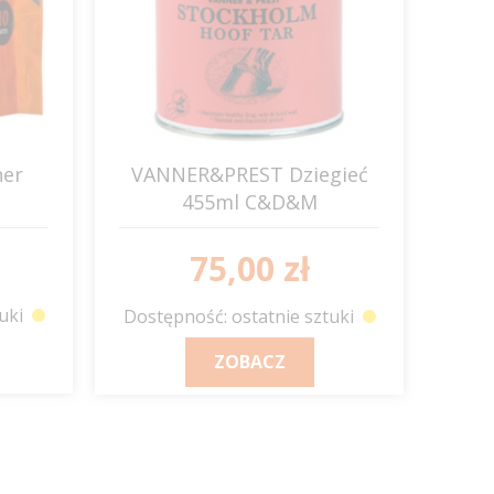
ner
VANNER&PREST Dziegieć
455ml C&D&M
zenia
szt.)
75,00 zł
uki
Dostępność: ostatnie sztuki
ZOBACZ