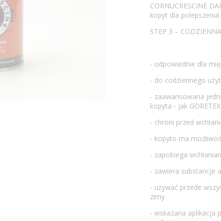
CORNUCRESCINE DAILY
kopyt dla polepszenia
STEP 3 – CODZIENNA
- odpowiednie dla mię
- do codziennego uży
- zaawansowana jedno
kopyta - jak GORETEX
- chroni przed wchła
- kopyto ma mozliwoś
- zapobiega wchłania
- zawiera substancje 
- używać przede wszy
zimy
- wskazana aplikacja