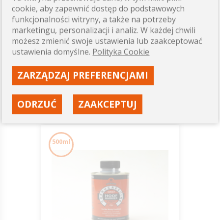
cookie, aby zapewnić dostęp do podstawowych
Brecknell Turner Saddle
funkcjonalności witryny, a także na potrzeby
Soap 250ml C&D&M
marketingu, personalizacji i analiz. W każdej chwili
możesz zmienić swoje ustawienia lub zaakceptować
ustawienia domyślne.
Polityka Cookie
49,00 zł
ZARZĄDZAJ PREFERENCJAMI
Dostępność: ostatnie sztuki
ZOBACZ
ODRZUĆ
ZAAKCEPTUJ
500ml