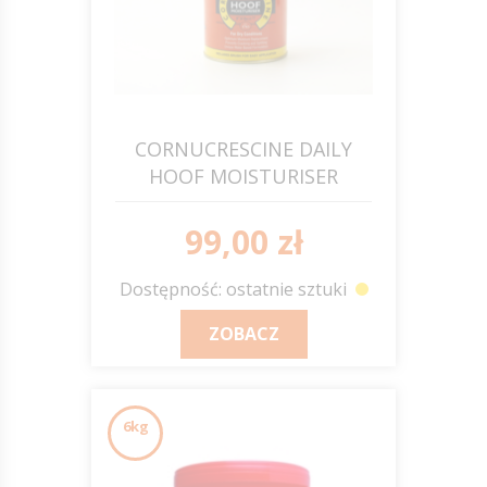
CORNUCRESCINE DAILY
HOOF MOISTURISER
preparat nawilżający do
kopyt z pędzelkiem 500ml
99,00 zł
C&D&M
Dostępność: ostatnie sztuki
ZOBACZ
6kg