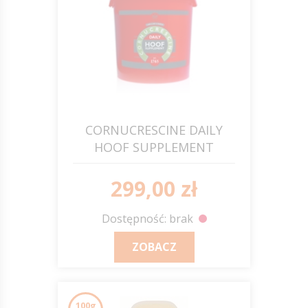
CORNUCRESCINE DAILY
HOOF SUPPLEMENT
suplement do kopyt 6kg
C&D&M
299,00 zł
Dostępność: brak
ZOBACZ
100g