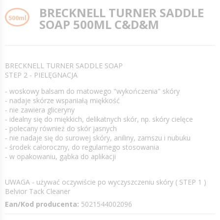
BRECKNELL TURNER SADDLE
500ml
SOAP 500ML C&D&M
BRECKNELL TURNER SADDLE SOAP
STEP 2 - PIELĘGNACJA
- woskowy balsam do matowego "wykończenia" skóry
- nadaje skórze wspaniałą miękkość
- nie zawiera gliceryny
- idealny się do miękkich, delikatnych skór, np. skóry cielęce
- polecany również do skór jasnych
- nie nadaje się do surowej skóry, aniliny, zamszu i nubuku
- środek całoroczny, do regularnego stosowania
- w opakowaniu, gąbka do aplikacji
UWAGA - używać oczywiście po wyczyszczeniu skóry ( STEP 1 )
Belvior Tack Cleaner
Ean/Kod producenta:
5021544002096