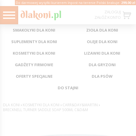
Do darmowej wysyłki kurierem Inpost na terenie Polski brakuje:
299,00 zł
ZALOGUJ
ZAŁÓŻ KONTO
SMAKOŁYKI DLA KONI
ZIOŁA DLA KONI
SUPLEMENTY DLA KONI
OLEJE DLA KONI
KOSMETYKI DLA KONI
LIZAWKI DLA KONI
GADŻETY FIRMOWE
DLA GRYZONI
OFERTY SPECJALNE
DLA PSÓW
DO STAJNI
DLA KONI
›
KOSMETYKI DLA KONI
›
CARR&DAY&MARTIN
›
BRECKNELL TURNER SADDLE SOAP 500ML C&D&M