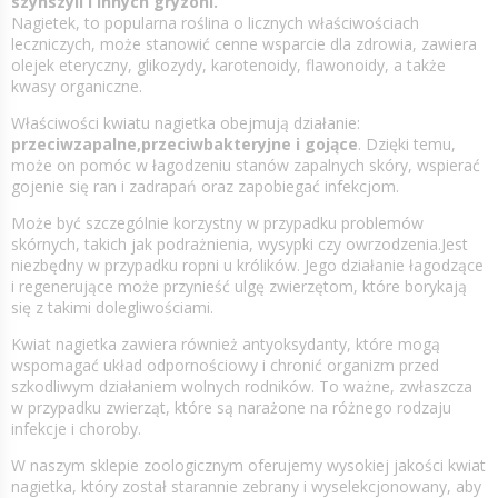
szynszyli i innych gryzoni.
Nagietek, to popularna roślina o licznych właściwościach
leczniczych, może stanowić cenne wsparcie dla zdrowia, zawiera
olejek eteryczny, glikozydy, karotenoidy, flawonoidy, a także
kwasy organiczne.
Właściwości kwiatu nagietka obejmują działanie:
przeciwzapalne,przeciwbakteryjne i gojące
. Dzięki temu,
może on pomóc w łagodzeniu stanów zapalnych skóry, wspierać
gojenie się ran i zadrapań oraz zapobiegać infekcjom.
Może być szczególnie korzystny w przypadku problemów
skórnych, takich jak podrażnienia, wysypki czy owrzodzenia.Jest
niezbędny w przypadku ropni u królików. Jego działanie łagodzące
i regenerujące może przynieść ulgę zwierzętom, które borykają
się z takimi dolegliwościami.
Kwiat nagietka zawiera również antyoksydanty, które mogą
wspomagać układ odpornościowy i chronić organizm przed
szkodliwym działaniem wolnych rodników. To ważne, zwłaszcza
w przypadku zwierząt, które są narażone na różnego rodzaju
infekcje i choroby.
W naszym sklepie zoologicznym oferujemy wysokiej jakości kwiat
nagietka, który został starannie zebrany i wyselekcjonowany, aby