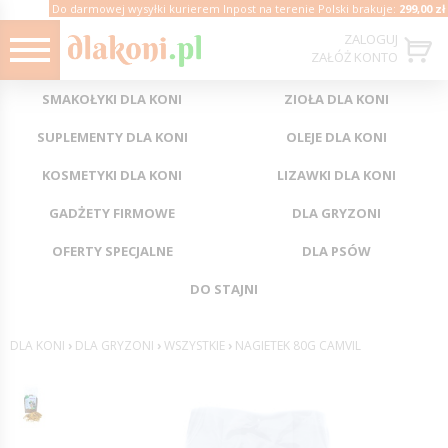
Do darmowej wysyłki kurierem Inpost na terenie Polski brakuje:
299,00 zł
ZALOGUJ
ZAŁÓŻ KONTO
SMAKOŁYKI DLA KONI
ZIOŁA DLA KONI
SUPLEMENTY DLA KONI
OLEJE DLA KONI
KOSMETYKI DLA KONI
LIZAWKI DLA KONI
GADŻETY FIRMOWE
DLA GRYZONI
OFERTY SPECJALNE
DLA PSÓW
DO STAJNI
DLA KONI
›
DLA GRYZONI
›
WSZYSTKIE
›
NAGIETEK 80G CAMVIL