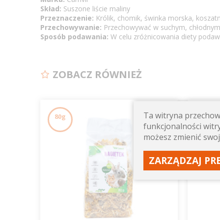
Skład:
Suszone liście maliny
Przeznaczenie:
Królik, chomik, świnka morska, koszatni
Przechowywanie:
Przechowywać w suchym, chłodnym i
Sposób podawania:
W celu zróżnicowania diety podaw
ZOBACZ RÓWNIEŻ
Ta witryna przechowu
80g
20g
funkcjonalności witry
możesz zmienić swoj
ZARZĄDZAJ PR