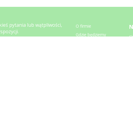
kieś pytania lub wątpliwości,
O firmie
N
spozycji.
Gdzie będziemy
C
947 566
Za
Zwroty i reklamacje
koni.pl
Wysyłka
Regulamin
Kontakt
00 - 15.00
Blog
FAQ
Ustawienia prywatności
M