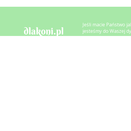
Jeśli macie Państwo ja
jesteśmy do Waszej dy
Telefon:
+48 606 
E-mail:
info@dla
ul. Cegielnia 6
42-282 Kruszyna
Pracujemy: Pon - Pt 8.
NIP 526-241-96-94
Sprawdź nasze
opinie:
5.0
Średnia ocena dlakoni.pl
Na podstawie
4908
opinii
z całego okresu