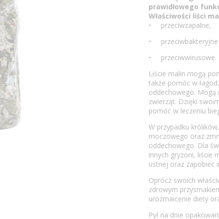
prawidłowego funk
Właściwości liści ma
• przeciwzapalne,
• przeciwbakteryjne
• przeciwwirusowe.
Liście malin mogą pom
także pomóc w łagodz
oddechowego. Mogą ró
zwierząt. Dzięki swoi
pomóc w leczeniu bie
W przypadku królików,
moczowego oraz zmnie
oddechowego. Dla świn
innych gryzoni, liści
ustnej oraz zapobiec
Oprócz swoich właściw
zdrowym przysmakiem 
urozmaicenie diety o
Pył na dnie opakowania