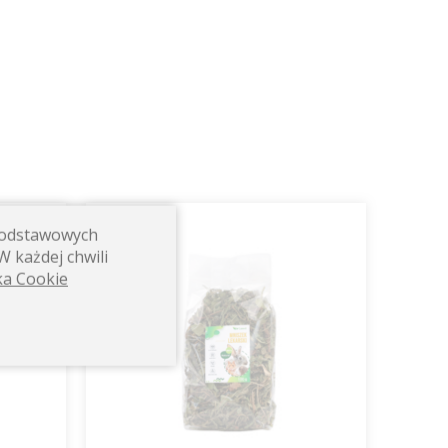
 podstawowych
100g
W każdej chwili
ka Cookie