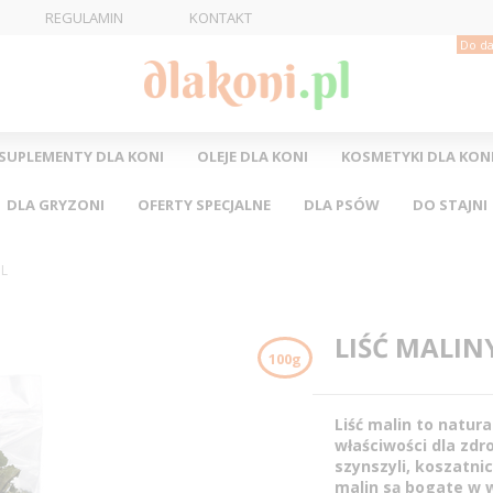
REGULAMIN
KONTAKT
Do da
SUPLEMENTY DLA KONI
OLEJE DLA KONI
KOSMETYKI DLA KON
DLA GRYZONI
OFERTY SPECJALNE
DLA PSÓW
DO STAJNI
IL
LIŚĆ MALIN
100g
Liść malin to natur
właściwości dla zdro
szynszyli, koszatni
malin są bogate w w