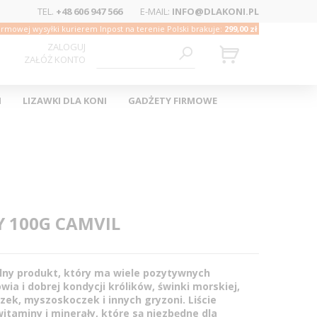
TEL.
+48 606 947 566
E-MAIL:
INFO@DLAKONI.PL
rmowej wysyłki kurierem Inpost na terenie Polski brakuje:
299,00 zł
ZALOGUJ
ZAŁÓŻ KONTO
I
LIZAWKI DLA KONI
GADŻETY FIRMOWE
Y 100G CAMVIL
alny produkt, który ma wiele pozytywnych
wia i dobrej kondycji królików, świnki morskiej,
czek, myszoskoczek i innych gryzoni. Liście
itaminy i minerały, które są niezbędne dla