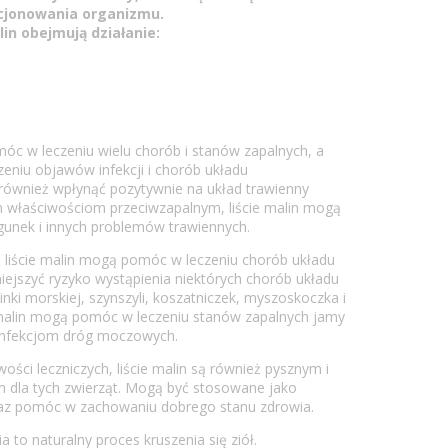
cjonowania organizmu.
lin obejmują działanie:
óc w leczeniu wielu chorób i stanów zapalnych, a
eniu objawów infekcji i chorób układu
wnież wpłynąć pozytywnie na układ trawienny
m właściwościom przeciwzapalnym, liście malin mogą
gunek i innych problemów trawiennych.
 liście malin mogą pomóc w leczeniu chorób układu
jszyć ryzyko wystąpienia niektórych chorób układu
ki morskiej, szynszyli, koszatniczek, myszoskoczka i
e malin mogą pomóc w leczeniu stanów zapalnych jamy
 infekcjom dróg moczowych.
ości leczniczych, liście malin są również pysznym i
dla tych zwierząt. Mogą być stosowane jako
raz pomóc w zachowaniu dobrego stanu zdrowia.
 to naturalny proces kruszenia się ziół.