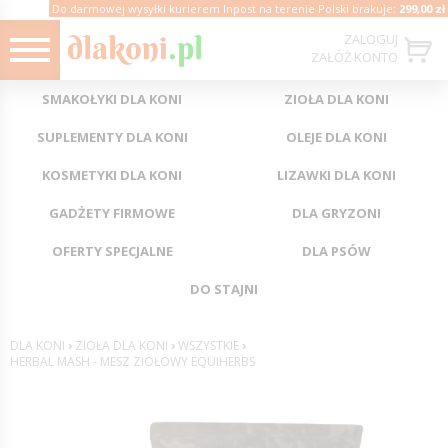
Do darmowej wysyłki kurierem Inpost na terenie Polski brakuje:
299,00 zł
ZALOGUJ
ZAŁÓŻ KONTO
SMAKOŁYKI DLA KONI
ZIOŁA DLA KONI
SUPLEMENTY DLA KONI
OLEJE DLA KONI
KOSMETYKI DLA KONI
LIZAWKI DLA KONI
GADŻETY FIRMOWE
DLA GRYZONI
OFERTY SPECJALNE
DLA PSÓW
DO STAJNI
DLA KONI
›
ZIOŁA DLA KONI
›
WSZYSTKIE
›
HERBAL MASH - MESZ ZIOŁOWY EQUIHERBS