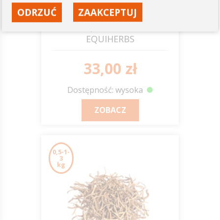
ODRZUĆ
ZAAKCEPTUJ
Łopian korzeń
EQUIHERBS
33,00 zł
Dostępność: wysoka
ZOBACZ
0,5-1-
3
kg