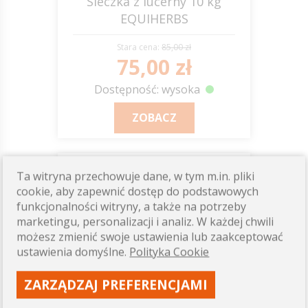
Sieczka z lucerny 10 kg
EQUIHERBS
Stara cena:
85,00 zł
75,00 zł
Dostępność: wysoka
ZOBACZ
Ta witryna przechowuje dane, w tym m.in. pliki
0,5-1
kg
cookie, aby zapewnić dostęp do podstawowych
funkcjonalności witryny, a także na potrzeby
marketingu, personalizacji i analiz. W każdej chwili
możesz zmienić swoje ustawienia lub zaakceptować
ustawienia domyślne.
Polityka Cookie
ZARZĄDZAJ PREFERENCJAMI