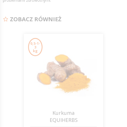
problemami zdrowotnymi.
ZOBACZ RÓWNIEŻ
0,5-1-
3
kg
Kurkuma
EQUIHERBS