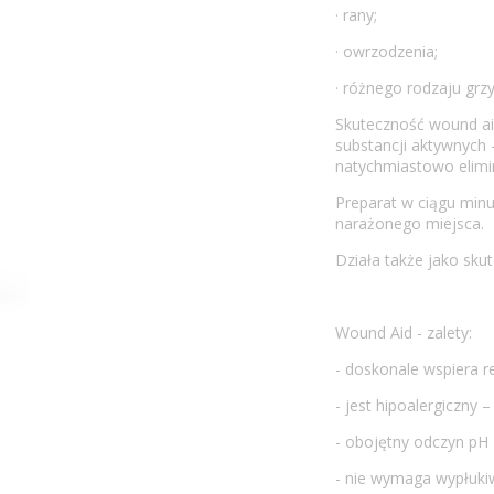
· rany;
· owrzodzenia;
· różnego rodzaju grzy
Skuteczność wound aid
substancji aktywnych -
natychmiastowo elimin
Preparat w ciągu minu
narażonego miejsca.
Działa także jako sku
Wound Aid - zalety:
- doskonale wspiera 
- jest hipoalergiczny
- obojętny odczyn pH
- nie wymaga wypłuki