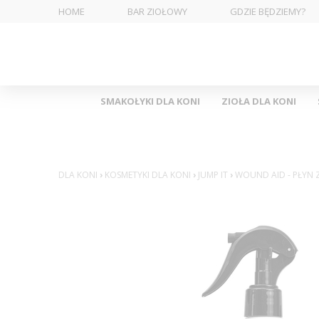
HOME
BAR ZIOŁOWY
GDZIE BĘDZIEMY?
SMAKOŁYKI DLA KONI
ZIOŁA DLA KONI
DLA KONI
›
KOSMETYKI DLA KONI
›
JUMP IT
›
WOUND AID - PŁYN Z