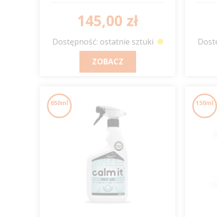
IT
145,00 zł
Dostępność: ostatnie sztuki
Dostę
ZOBACZ
650ml
150ml