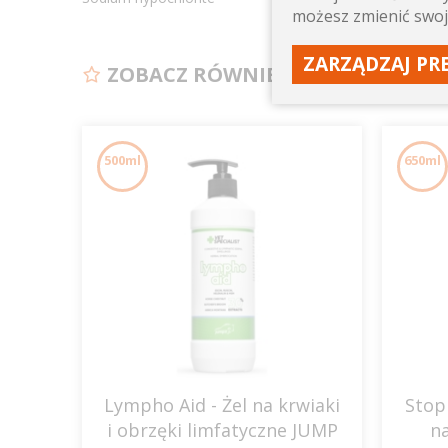
możesz zmienić swoj
ZARZĄDZAJ PR
ZOBACZ RÓWNIEŻ
500ml
650ml
Lympho Aid - Żel na krwiaki
Stop
i obrzęki limfatyczne JUMP
n