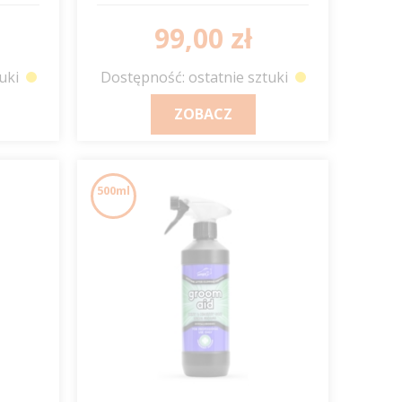
rany 500ml JUMP IT
99,00 zł
uki
Dostępność: ostatnie sztuki
ZOBACZ
500ml