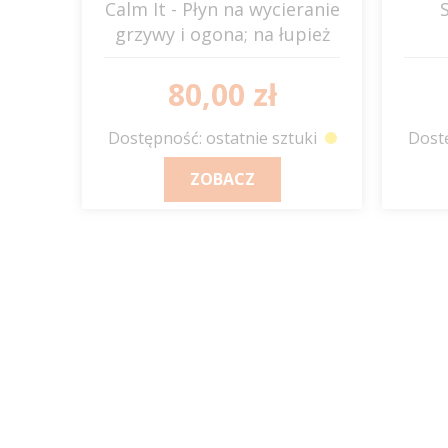
Calm It - Płyn na wycieranie
grzywy i ogona; na łupież
JUMP IT
80,00 zł
Dostępność: ostatnie sztuki
Dostę
ZOBACZ