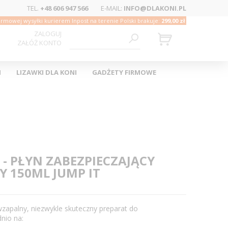
TEL.
+48 606 947 566
E-MAIL:
INFO@DLAKONI.PL
rmowej wysyłki kurierem Inpost na terenie Polski brakuje:
299,00 zł
ZALOGUJ
ZAŁÓŻ KONTO
I
LIZAWKI DLA KONI
GADŻETY FIRMOWE
- PŁYN ZABEZPIECZAJĄCY
Y 150ML JUMP IT
wzapalny, niezwykle skuteczny preparat do
nio na: