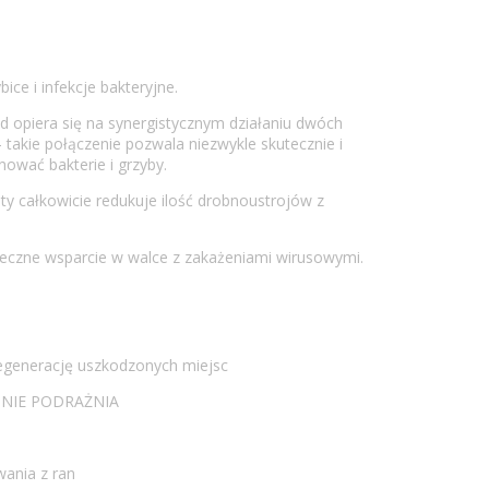
bice i infekcje bakteryjne.
 opiera się na synergistycznym działaniu dwóch
 takie połączenie pozwala niezwykle skutecznie i
ować bakterie i grzyby.
ty całkowicie redukuje ilość drobnoustrojów z
teczne wsparcie w walce z zakażeniami wirusowymi.
regenerację uszkodzonych miejsc
 – NIE PODRAŻNIA
wania z ran