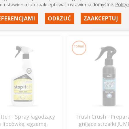
e ustawienia lub zaakceptować ustawienia domyślne.
Polity
EFERENCJAMI
ODRZUĆ
ZAAKCEPTUJ
150ml
 Itch - Spray łagodzący
Trush Crush - Prepar
a lipcówkę, egzemę,
gnijące strzałki JUM