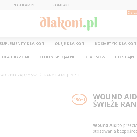
REGULAMIN
KONTAKT
Do da
SUPLEMENTY DLA KONI
OLEJE DLA KONI
KOSMETYKI DLA KON
DLA GRYZONI
OFERTY SPECJALNE
DLA PSÓW
DO STAJNI
ABEZPIECZAJĄCY ŚWIEŻE RANY 150ML JUMP IT
WOUND AID 
150ml
ŚWIEŻE RAN
Wound Aid
to przeci
stosowania bezpośred