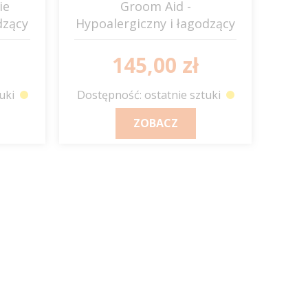
ie
Groom Aid -
dzący
Hypoalergiczny i łagodzący
płyn po goleniu JUMP IT
145,00 zł
uki
Dostępność: ostatnie sztuki
ZOBACZ