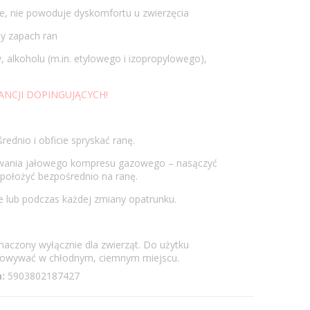
uje, nie powoduje dyskomfortu u zwierzęcia
ny zapach ran
, alkoholu (m.in. etylowego i izopropylowego),
ANCJI DOPINGUJĄCYCH!
ednio i obficie spryskać ranę.
wania jałowego kompresu gazowego – nasączyć
położyć bezpośrednio na ranę.
e lub podczas każdej zmiany opatrunku.
aczony wyłącznie dla zwierząt. Do użytku
howywać w chłodnym, ciemnym miejscu.
:
5903802187427