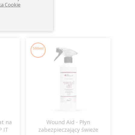
ka Cookie
500ml
at na
Wound Aid - Płyn
P IT
zabezpieczający świeże