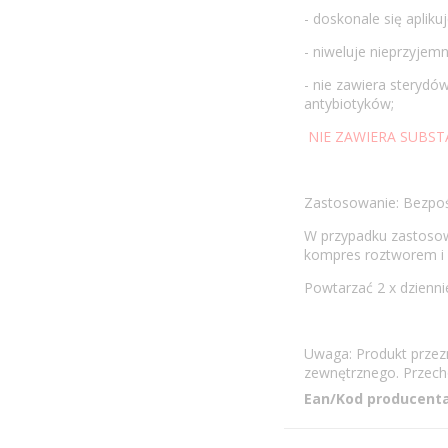
- doskonale się aplik
- niweluje nieprzyjem
- nie zawiera sterydów
antybiotyków;
NIE ZAWIERA SUBST
Zastosowanie: Bezpośr
W przypadku zastoso
kompres roztworem i 
Powtarzać 2 x dzienni
Uwaga: Produkt przezn
zewnętrznego. Przec
Ean/Kod producenta