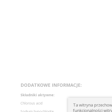
DODATKOWE INFORMACJE:
Składniki aktywne:
Chlorous acid
Ta witryna przechowu
funkcjonalności witry
Sodium hypochlorite