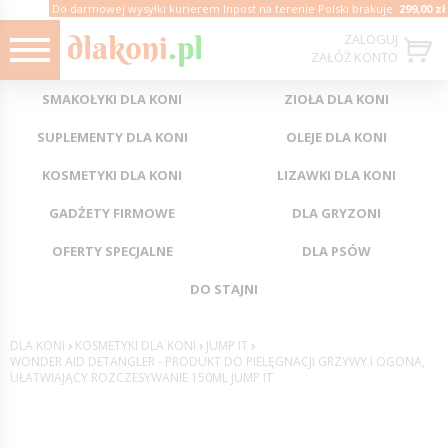
Do darmowej wysyłki kurierem Inpost na terenie Polski brakuje:
299,00 zł
ZALOGUJ
ZAŁÓŻ KONTO
SMAKOŁYKI DLA KONI
ZIOŁA DLA KONI
SUPLEMENTY DLA KONI
OLEJE DLA KONI
KOSMETYKI DLA KONI
LIZAWKI DLA KONI
GADŻETY FIRMOWE
DLA GRYZONI
OFERTY SPECJALNE
DLA PSÓW
DO STAJNI
DLA KONI
›
KOSMETYKI DLA KONI
›
JUMP IT
›
WONDER AID DETANGLER - PRODUKT DO PIELĘGNACJI GRZYWY I OGONA,
UŁATWIAJĄCY ROZCZESYWANIE 150ML JUMP IT