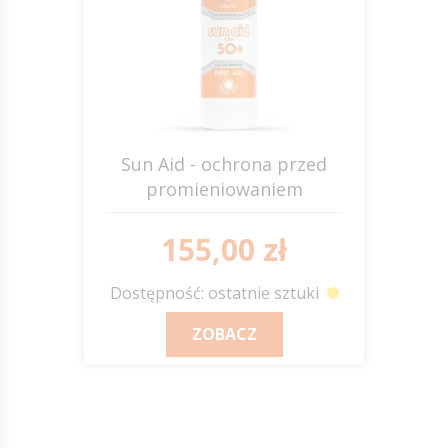
Sun Aid - ochrona przed
promieniowaniem
słonecznym SPF 50+ JUMP
IT
155,00 zł
Dostępność: ostatnie sztuki
ZOBACZ